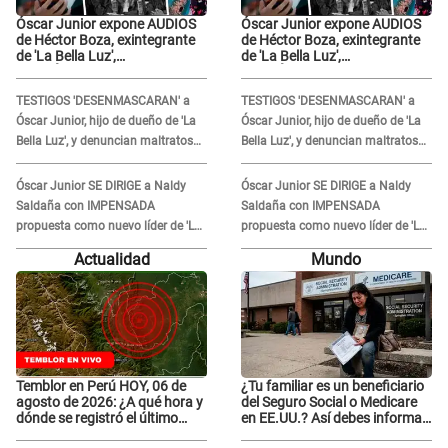
Óscar Junior expone AUDIOS
Óscar Junior expone AUDIOS
de Héctor Boza, exintegrante
de Héctor Boza, exintegrante
de 'La Bella Luz',
de 'La Bella Luz',
BURLÁNDOSE de Anely Dávila
BURLÁNDOSE de Anely Dávila
tras acusarlo de maltrato:
tras acusarlo de maltrato:
TESTIGOS 'DESENMASCARAN' a
TESTIGOS 'DESENMASCARAN' a
"Grábame..."
"Grábame..."
Óscar Junior, hijo de dueño de 'La
Óscar Junior, hijo de dueño de 'La
Bella Luz', y denuncian maltratos
Bella Luz', y denuncian maltratos
en la orquesta: "Los humilla..."
en la orquesta: "Los humilla..."
Óscar Junior SE DIRIGE a Naldy
Óscar Junior SE DIRIGE a Naldy
Saldaña con IMPENSADA
Saldaña con IMPENSADA
propuesta como nuevo líder de 'La
propuesta como nuevo líder de 'La
Bella Luz' tras denuncia: "Otro tipo
Bella Luz' tras denuncia: "Otro tipo
Actualidad
Mundo
de ley..."
de ley..."
Temblor en Perú HOY, 06 de
¿Tu familiar es un beneficiario
agosto de 2026: ¿A qué hora y
del Seguro Social o Medicare
dónde se registró el último
en EE.UU.? Así debes informar
sismo, según IGP?
sobre su muerte para EVITAR