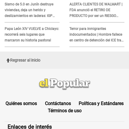
COBROS
Sismo de 5.0 en Junín destruye
ALERTA CLIENTES DE WALMART |
viviendas, deja un herido y
FDA anunció el RETIRO DE
deslizamientos en laderas: IGP
PRODUCTO por ser un RIESGO
alerta sobre posibles réplicas
MORTAL para consumidores: ¿Cuál
es?
Papa León XIV VUELVE a Chiclayo:
Terror para inmigrantes
recorrerá seis lugares que
indocumentados | Hombre fallece
marcaron su historia pastoral
en centro de detención del ICE tras
sufrir una "emergencia médica"
Regresar al inicio
Quiénes somos
Contáctanos
Políticas y Estándares
Términos de uso
Enlaces de interés