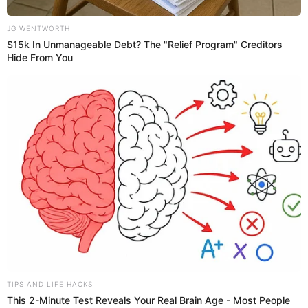
lleve el triunfo, mientras que el empate alcanza cerca del
26.9 %
y la victoria del conjunto cutervino ronda el
23.5 %
,
según las cuotas de las casas de apuestas.