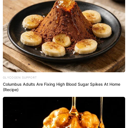
PUEDES VER:
Pronóstico Alianza Lima vs. Melgar: cuánto paga
el partido según las apuestas