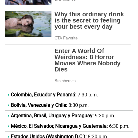
Colombia, Ecuador y Panamá:
7:30 p.m.
Bolivia, Venezuela y Chile:
8:30 p.m.
Argentina, Brasil, Uruguay y Paraguay:
9:30 p.m.
México, El Salvador, Nicaragua y Guatemala:
6:30 p.m.
Estados Unidos (Washington D.C.):
8:30 p.m.