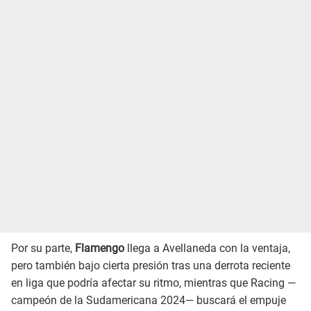
Por su parte,
Flamengo
llega a Avellaneda con la ventaja,
pero también bajo cierta presión tras una derrota reciente
en liga que podría afectar su ritmo, mientras que Racing —
campeón de la Sudamericana 2024— buscará el empuje