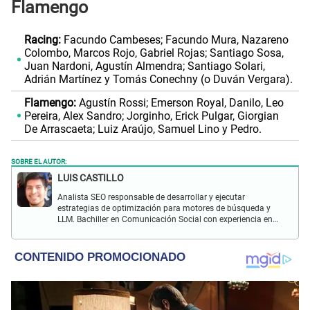
Flamengo
Racing:
Facundo Cambeses; Facundo Mura, Nazareno
Colombo, Marcos Rojo, Gabriel Rojas; Santiago Sosa,
Juan Nardoni, Agustín Almendra; Santiago Solari,
Adrián Martínez y Tomás Conechny (o Duván Vergara).
Flamengo:
Agustín Rossi; Emerson Royal, Danilo, Leo
Pereira, Alex Sandro; Jorginho, Erick Pulgar, Giorgian
De Arrascaeta; Luiz Araújo, Samuel Lino y Pedro.
SOBRE EL AUTOR:
LUIS CASTILLO
Analista SEO responsable de desarrollar y ejecutar
estrategias de optimización para motores de búsqueda y
LLM. Bachiller en Comunicación Social con experiencia en
redacción de temas relacionados con la sociedad, la
cultura y el mundo del deporte.