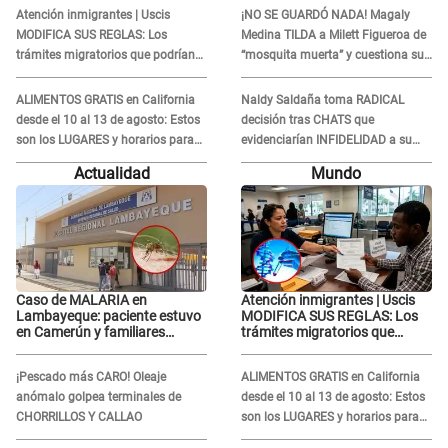
ENFRENTAMIENTO con
la ECHA en VIVO
Atención inmigrantes | Uscis
¡NO SE GUARDÓ NADA! Magaly
Gabriel Moisés: “Gracias”
MODIFICA SUS REGLAS: Los
Medina TILDA a Milett Figueroa de
trámites migratorios que podrían
“mosquita muerta” y cuestiona su
necesitar tu prueba de ADN
RECONCILIACIÓN con Marcelo
Tinelli en TV argentina
ALIMENTOS GRATIS en California
Naldy Saldaña toma RADICAL
desde el 10 al 13 de agosto: Estos
decisión tras CHATS que
son los LUGARES y horarios para
evidenciarían INFIDELIDAD a su
recibir la ayuda
novio con animador de 'La Bella
Actualidad
Mundo
Luz': "Un día..."
Caso de MALARIA en
Atención inmigrantes | Uscis
Lambayeque: paciente estuvo
MODIFICA SUS REGLAS: Los
en Camerún y familiares
trámites migratorios que
denuncian demora en
podrían necesitar tu prueba de
tratamiento
ADN
¡Pescado más CARO! Oleaje
ALIMENTOS GRATIS en California
anómalo golpea terminales de
desde el 10 al 13 de agosto: Estos
CHORRILLOS Y CALLAO
son los LUGARES y horarios para
recibir la ayuda