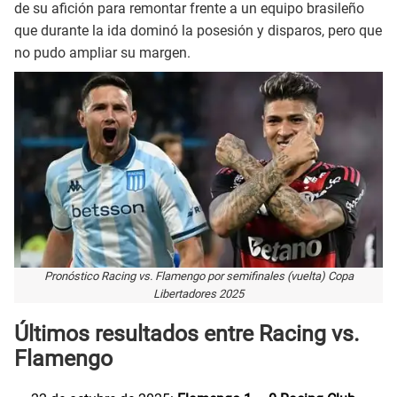
de su afición para remontar frente a un equipo brasileño
que durante la ida dominó la posesión y disparos, pero que
no pudo ampliar su margen.
Pronóstico Racing vs. Flamengo por semifinales (vuelta) Copa
Libertadores 2025
Últimos resultados entre
Racing vs.
Flamengo