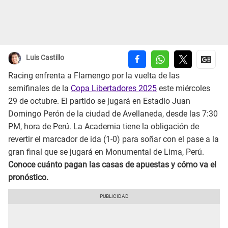
Luis Castillo
Racing enfrenta a Flamengo por la vuelta de las
semifinales de la
Copa Libertadores 2025
este miércoles
29 de octubre. El partido se jugará en Estadio Juan
Domingo Perón de la ciudad de Avellaneda, desde las 7:30
PM, hora de Perú. La Academia tiene la obligación de
revertir el marcador de ida (1-0) para soñar con el pase a la
gran final que se jugará en Monumental de Lima, Perú.
Conoce cuánto pagan las casas de apuestas y cómo va el
pronóstico.