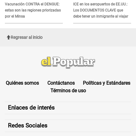
Vacunación CONTRA el DENGUE:
ICE en los aeropuertos de EE.UU.:
estas son las regiones priorizadas
Los DOCUMENTOS CLAVE que
por el Minsa
debe tener un inmigrante al viajar
Regresar al inicio
Quiénes somos
Contáctanos
Políticas y Estándares
Términos de uso
Enlaces de interés
Redes Sociales