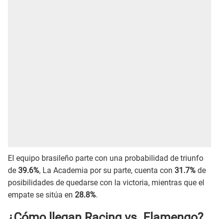
El equipo brasileño parte con una probabilidad de triunfo
de
39.6%
, La Academia por su parte, cuenta con
31.7%
de
posibilidades de quedarse con la victoria, mientras que el
empate se sitúa en
28.8%
.
¿Cómo llegan
Racing vs. Flamengo?