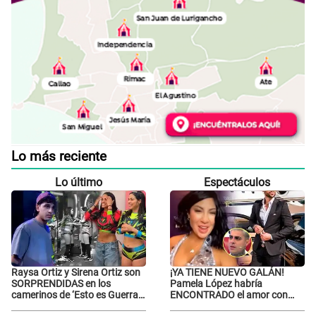
Lo más reciente
Lo último
Espectáculos
Raysa Ortiz y Sirena Ortiz son
¡YA TIENE NUEVO GALÁN!
SORPRENDIDAS en los
Pamela López habría
camerinos de ‘Esto es Guerra’
ENCONTRADO el amor con
tras FUERTE
joven empresario y Pati Lorena