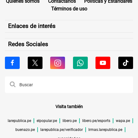
Quiénes somos
Contáctanos
Políticas y Estándares
Términos de uso
Enlaces de interés
Redes Sociales
Visita también
larepublica.pe
elpopular.pe
libero.pe
libero.pe/esports
wapa.pe
buenazo.pe
larepublica.pe/verificador
lrmas.larepublica.pe