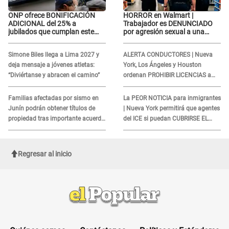
ONP ofrece BONIFICACIÓN
HORROR en Walmart |
ADICIONAL del 25% a
Trabajador es DENUNCIADO
jubilados que cumplan este
por agresión sexual a una
REQUISITO: revisa si accedes
cliente y su respuesta
aquí
INDIGNÓ A TODOS
Simone Biles llega a Lima 2027 y
ALERTA CONDUCTORES | Nueva
deja mensaje a jóvenes atletas:
York, Los Ángeles y Houston
“Diviértanse y abracen el camino”
ordenan PROHIBIR LICENCIAS a
quienes no presenten ESTE
DOCUMENTO
Familias afectadas por sismo en
La PEOR NOTICIA para inmigrantes
Junín podrán obtener títulos de
| Nueva York permitirá que agentes
propiedad tras importante acuerdo
del ICE si puedan CUBRIRSE EL
de Cofopri
ROSTRO
Regresar al inicio