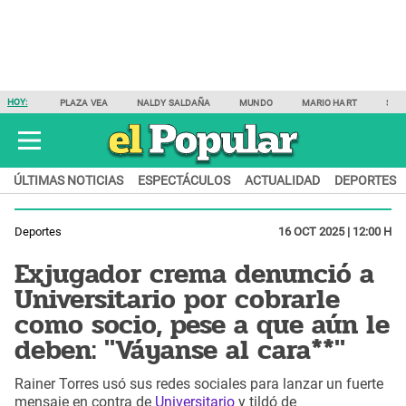
HOY:
PLAZA VEA
NALDY SALDAÑA
MUNDO
MARIO HART
SAM
ÚLTIMAS NOTICIAS
ESPECTÁCULOS
ACTUALIDAD
DEPORTES
Deportes
16 OCT 2025 | 12:00 H
Exjugador crema denunció a
Universitario por cobrarle
como socio, pese a que aún le
deben: "Váyanse al cara**"
Rainer Torres usó sus redes sociales para lanzar un fuerte
mensaje en contra de
Universitario
y tildó de