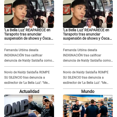
'La Bella Luz' REAPARECE en
'La Bella Luz' REAPARECE en
Tarapoto tras anunciar
Tarapoto tras anunciar
suspensión de shows y Óscar
suspensión de shows y Óscar
Junior se JUSTIFICA: "Por un
Junior se JUSTIFICA: "Por un
error no vamos a pagar todos"
error no vamos a pagar todos"
Fernanda Urbina desata
Fernanda Urbina desata
INDIGNACIÓN tras calificar
INDIGNACIÓN tras calificar
denuncia de Naldy Saldaña como
denuncia de Naldy Saldaña como
'acto bochornoso': "No es justo
'acto bochornoso': "No es justo
atacar a otra mujer"
atacar a otra mujer"
Novio de Naldy Saldaña ROMPE
Novio de Naldy Saldaña ROMPE
SU SILENCIO tras denuncia a
SU SILENCIO tras denuncia a
exdirector de 'La Bella Luz': "Me
exdirector de 'La Bella Luz': "Me
basta con que ella esté bien"
basta con que ella esté bien"
Actualidad
Mundo