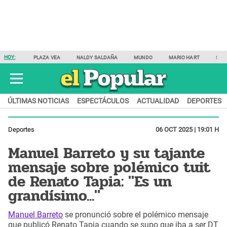
HOY:
PLAZA VEA
NALDY SALDAÑA
MUNDO
MARIO HART
SAM
ÚLTIMAS NOTICIAS
ESPECTÁCULOS
ACTUALIDAD
DEPORTES
Deportes
06 OCT 2025 | 19:01 H
Manuel Barreto y su tajante
mensaje sobre polémico tuit
de Renato Tapia: "Es un
grandísimo..."
Manuel Barreto
se pronunció sobre el polémico mensaje
que publicó Renato Tapia cuando se supo que iba a ser DT