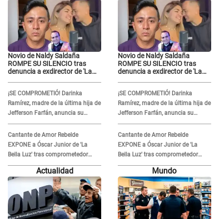
Novio de Naldy Saldaña
Novio de Naldy Saldaña
ROMPE SU SILENCIO tras
ROMPE SU SILENCIO tras
denuncia a exdirector de 'La
denuncia a exdirector de 'La
Bella Luz': "Me basta con que
Bella Luz': "Me basta con que
ella esté bien"
ella esté bien"
¡SE COMPROMETIÓ! Darinka
¡SE COMPROMETIÓ! Darinka
Ramírez, madre de la última hija de
Ramírez, madre de la última hija de
Jefferson Farfán, anuncia su
Jefferson Farfán, anuncia su
compromiso: "Sí, para siempre"
compromiso: "Sí, para siempre"
Cantante de Amor Rebelde
Cantante de Amor Rebelde
EXPONE a Óscar Junior de 'La
EXPONE a Óscar Junior de 'La
Bella Luz' tras comprometedor
Bella Luz' tras comprometedor
video y detalla DESAGRADABLE
video y detalla DESAGRADABLE
Actualidad
Mundo
momento: "Me hizo sentir
momento: "Me hizo sentir
incómoda"
incómoda"