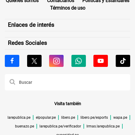
Quiénes somos
Contáctanos
Políticas y Estándares
Términos de uso
Enlaces de interés
Redes Sociales
Visita también
larepublica.pe
elpopular.pe
libero.pe
libero.pe/esports
wapa.pe
buenazo.pe
larepublica.pe/verificador
lrmas.larepublica.pe