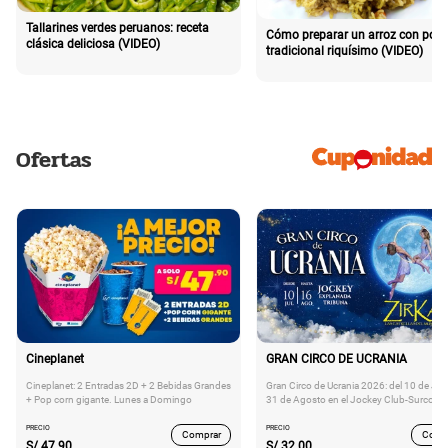
Tallarines verdes peruanos: receta
Cómo preparar un arroz con poll
clásica deliciosa (VIDEO)
tradicional riquísimo (VIDEO)
Ofertas
Cineplanet
GRAN CIRCO DE UCRANIA
Cineplanet: 2 Entradas 2D + 2 Bebidas Grandes
Gran Circo de Ucrania 2026: del 10 de Juli
+ Pop corn gigante. Lunes a Domingo
31 de Agosto en el Jockey Club-Surco
PRECIO
PRECIO
Comprar
Comp
S/
47.90
S/
32.00