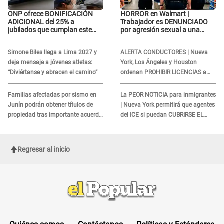
ONP ofrece BONIFICACIÓN
HORROR en Walmart |
ADICIONAL del 25% a
Trabajador es DENUNCIADO
jubilados que cumplan este
por agresión sexual a una
REQUISITO: revisa si accedes
cliente y su respuesta
aquí
INDIGNÓ A TODOS
Simone Biles llega a Lima 2027 y
ALERTA CONDUCTORES | Nueva
deja mensaje a jóvenes atletas:
York, Los Ángeles y Houston
“Diviértanse y abracen el camino”
ordenan PROHIBIR LICENCIAS a
quienes no presenten ESTE
DOCUMENTO
Familias afectadas por sismo en
La PEOR NOTICIA para inmigrantes
Junín podrán obtener títulos de
| Nueva York permitirá que agentes
propiedad tras importante acuerdo
del ICE si puedan CUBRIRSE EL
de Cofopri
ROSTRO
Regresar al inicio