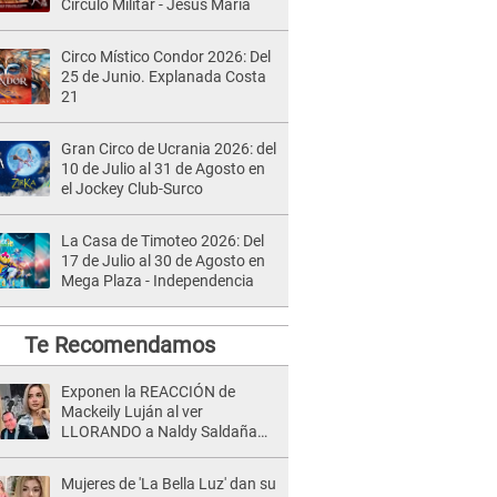
Círculo Militar - Jesús María
Circo Místico Condor 2026: Del
25 de Junio. Explanada Costa
21
Gran Circo de Ucrania 2026: del
10 de Julio al 31 de Agosto en
el Jockey Club-Surco
La Casa de Timoteo 2026: Del
17 de Julio al 30 de Agosto en
Mega Plaza - Independencia
Te Recomendamos
Exponen la REACCIÓN de
Mackeily Luján al ver
LLORANDO a Naldy Saldaña
tras AGRESIÓN de director de
'La Bella Luz': Esto hizo
Mujeres de 'La Bella Luz' dan su