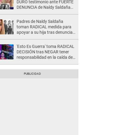
DURO testimonio ante FUERTE
DENUNCIA de Naldy Saldaña
contra director: "Cualquier
acusación de apañamiento..."
Padres de Naldy Saldaña
toman RADICAL medida para
apoyar a su hija tras denuncia
contra director musical de La
Bella Luz: "Esto no se va a
'Esto Es Guerra' toma RADICAL
quedar así"
DECISIÓN tras NEGAR tener
responsabilidad en la caída de
Kevin Díaz desde 8 metros de
altura