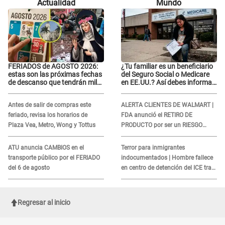
Actualidad
Mundo
FERIADOS de AGOSTO 2026:
¿Tu familiar es un beneficiario
estas son las próximas fechas
del Seguro Social o Medicare
de descanso que tendrán miles
en EE.UU.? Así debes informar
de peruanos
sobre su muerte para EVITAR
COBROS
Antes de salir de compras este
ALERTA CLIENTES DE WALMART |
feriado, revisa los horarios de
FDA anunció el RETIRO DE
Plaza Vea, Metro, Wong y Tottus
PRODUCTO por ser un RIESGO
MORTAL para consumidores: ¿Cuál
es?
ATU anuncia CAMBIOS en el
Terror para inmigrantes
transporte público por el FERIADO
indocumentados | Hombre fallece
del 6 de agosto
en centro de detención del ICE tras
sufrir una "emergencia médica"
Regresar al inicio