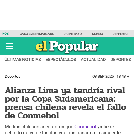
HOY:
CASO LIZETH MARZANO
JAIME BAYLY
MUNDO
JEFFERSON F
ÚLTIMAS NOTICIAS
ESPECTÁCULOS
ACTUALIDAD
DEPORTES
Deportes
03 SEP 2025 | 18:43 H
Alianza Lima ya tendría rival
por la Copa Sudamericana:
prensa chilena revela el fallo
de Conmebol
Medios chilenos aseguraron que
Conmebol
ya tiene
definido quién de los dos equipos pasará a la siguiente