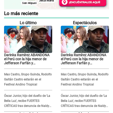
Lo más reciente
Lo último
Espectáculos
Darinka Ramírez ABANDONA
Darinka Ramírez ABANDONA
el Perú con la hija menor de
el Perú con la hija menor de
Jefferson Farfán y
Jefferson Farfán y
exfutbolista REACCIONA: "A ti
exfutbolista REACCIONA: "A ti
que..."
que..."
Max Castro, Grupo Guinda, Rodolfo
Max Castro, Grupo Guinda, Rodolfo
Gaitán Castro estarán en el
Gaitán Castro estarán en el
Festival Andino Tropical
Festival Andino Tropical
Óscar Junior, hijo del dueño de 'La
Óscar Junior, hijo del dueño de 'La
Bella Luz', recibe FUERTES
Bella Luz', recibe FUERTES
CRÍTICAS tras denuncia de Naldy
CRÍTICAS tras denuncia de Naldy
Saldaña contra su tío: "Cómplice"
Saldaña contra su tío: "Cómplice"