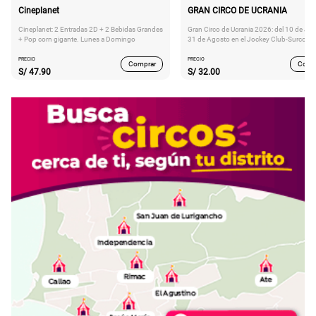
Cineplanet
GRAN CIRCO DE UCRANIA
Cineplanet: 2 Entradas 2D + 2 Bebidas Grandes
Gran Circo de Ucrania 2026: del 10 de Juli
+ Pop corn gigante. Lunes a Domingo
31 de Agosto en el Jockey Club-Surco
PRECIO
PRECIO
Comprar
Comp
S/
47.90
S/
32.00