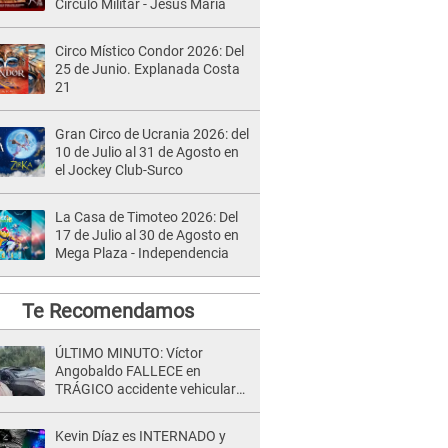
Círculo Militar - Jesús María
Circo Místico Condor 2026: Del
25 de Junio. Explanada Costa
21
Gran Circo de Ucrania 2026: del
10 de Julio al 31 de Agosto en
el Jockey Club-Surco
La Casa de Timoteo 2026: Del
17 de Julio al 30 de Agosto en
Mega Plaza - Independencia
Te Recomendamos
ÚLTIMO MINUTO: Víctor
Angobaldo FALLECE en
TRÁGICO accidente vehicular
en Cañete y Patricia Alquinta lo
confirma
Kevin Díaz es INTERNADO y