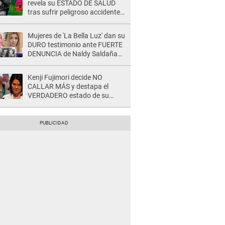
revela su ESTADO DE SALUD
tras sufrir peligroso accidente
en 'EEG' y caer desde altura de
ocho metros
Mujeres de 'La Bella Luz' dan su
DURO testimonio ante FUERTE
DENUNCIA de Naldy Saldaña
contra director: "Cualquier
acusación de apañamiento..."
Kenji Fujimori decide NO
CALLAR MÁS y destapa el
VERDADERO estado de su
relación familiar con Keiko
Fujimori: "Mi familia es Érika, mi
suegra..."