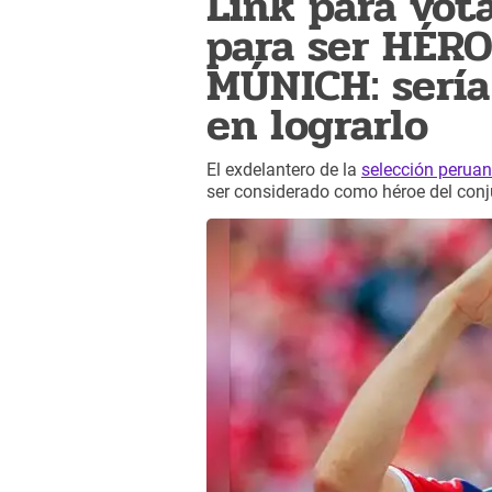
Link para vota
para ser HÉR
MÚNICH: sería
en lograrlo
El exdelantero de la
selección perua
ser considerado como héroe del con