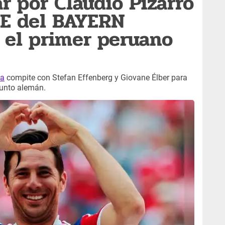
r por Claudio Pizarro
OE del BAYERN
 el primer peruano
na
compite con Stefan Effenberg y Giovane Élber para
junto alemán.