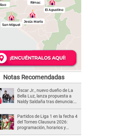
Notas Recomendadas
Óscar Jr., nuevo dueño de La
Bella Luz, lanza propuesta a
Naldy Saldaña tras denuncia:
“Va a haber otro tipo de ley”
Partidos de Liga 1 en la fecha 4
del Torneo Clausura 2026:
programación, horarios y
dónde ver