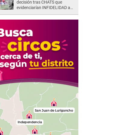
decisión tras CHATS que
evidenciarían INFIDELIDAD a
su novio con animador de 'La
Bella Luz': "Un día..."