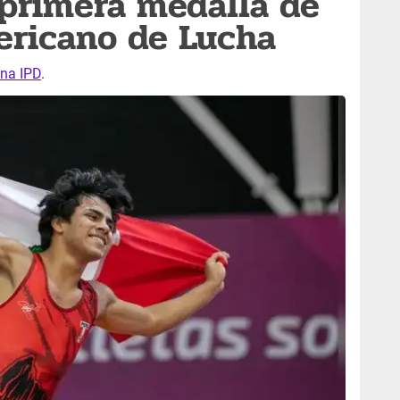
 primera medalla de
ericano de Lucha
na IPD
.