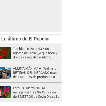
Lo último de El Popular
Temblor en Perú HOY, 06 de
agosto de 2026: ¿A qué hora y
dónde se registró el último
sismo, según IGP?
ALERTA MÁXIMA en Walmart |
RETIRAN DEL MERCADO más
de 1 MILLÓN de productos tras
causar HERIDAS GRAVES en
usuarios
Esto Es Guerra NIEGA
negligencia tras GRAVE caída
de 8 METROS de Kevin Díaz y lo
SEÑALAN: "No adoptó la
postura correcta"