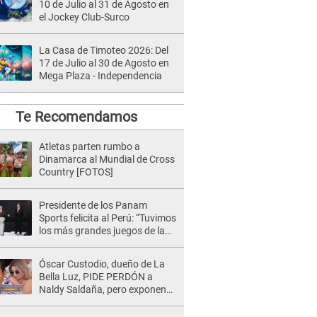
10 de Julio al 31 de Agosto en
el Jockey Club-Surco
La Casa de Timoteo 2026: Del
17 de Julio al 30 de Agosto en
Mega Plaza - Independencia
Te Recomendamos
Atletas parten rumbo a
Dinamarca al Mundial de Cross
Country [FOTOS]
Presidente de los Panam
Sports felicita al Perú: “Tuvimos
los más grandes juegos de la
historia” [VIDEO]
Óscar Custodio, dueño de La
Bella Luz, PIDE PERDÓN a
Naldy Saldaña, pero exponen
audio donde le reclama por
VIDEOS: "No hay necesidad de