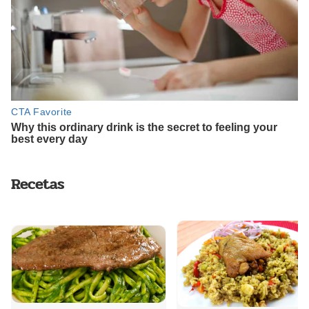
Recetas