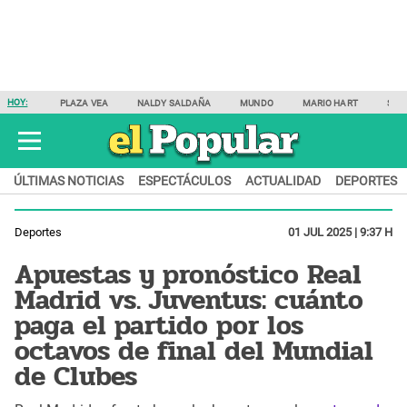
HOY:
PLAZA VEA
NALDY SALDAÑA
MUNDO
MARIO HART
SAM
ÚLTIMAS NOTICIAS
ESPECTÁCULOS
ACTUALIDAD
DEPORTES
Deportes
01 JUL 2025 | 9:37 H
Apuestas y pronóstico Real
Madrid vs. Juventus: cuánto
paga el partido por los
octavos de final del Mundial
de Clubes