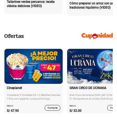
Tallarines verdes peruanos: receta
Cómo preparar un arroz con poll
clásica deliciosa (VIDEO)
tradicional riquísimo (VIDEO)
Ofertas
Cineplanet
GRAN CIRCO DE UCRANIA
Cineplanet: 2 Entradas 2D + 2 Bebidas Grandes
Gran Circo de Ucrania 2026: del 10 de Juli
+ Pop corn gigante. Lunes a Domingo
31 de Agosto en el Jockey Club-Surco
PRECIO
PRECIO
Comprar
Comp
S/
47.90
S/
32.00