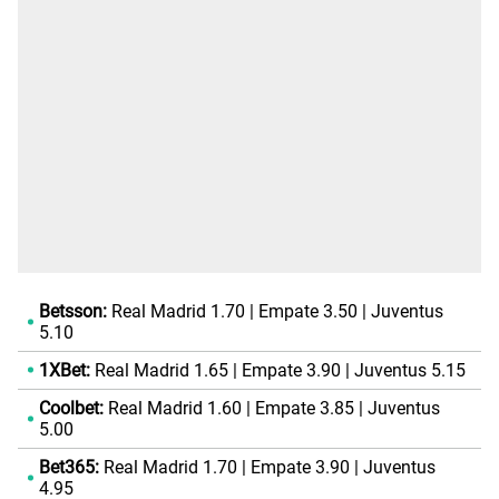
Betsson:
Real Madrid 1.70 | Empate 3.50 | Juventus
5.10
1XBet:
Real Madrid 1.65 | Empate 3.90 | Juventus 5.15
Coolbet:
Real Madrid 1.60 | Empate 3.85 | Juventus
5.00
Bet365:
Real Madrid 1.70 | Empate 3.90 | Juventus
4.95