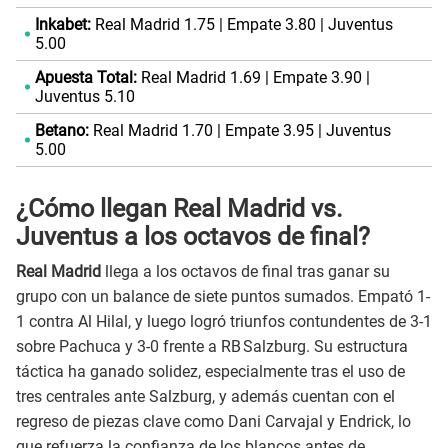
Inkabet:
Real Madrid 1.75 | Empate 3.80 | Juventus
5.00
Apuesta Total:
Real Madrid 1.69 | Empate 3.90 |
Juventus 5.10
Betano:
Real Madrid 1.70 | Empate 3.95 | Juventus
5.00
¿Cómo llegan Real Madrid vs.
Juventus a los octavos de final?
Real Madrid
llega a los octavos de final tras ganar su
grupo con un balance de siete puntos sumados. Empató 1-
1 contra Al Hilal, y luego logró triunfos contundentes de 3-1
sobre Pachuca y 3-0 frente a RB Salzburg. Su estructura
táctica ha ganado solidez, especialmente tras el uso de
tres centrales ante Salzburg, y además cuentan con el
regreso de piezas clave como Dani Carvajal y Endrick, lo
que refuerza la confianza de los blancos antes de