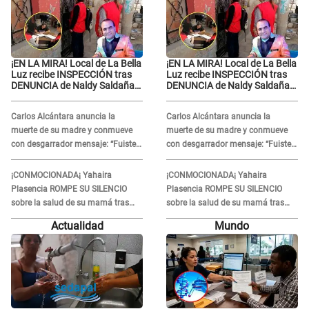
¡EN LA MIRA! Local de La Bella
¡EN LA MIRA! Local de La Bella
Luz recibe INSPECCIÓN tras
Luz recibe INSPECCIÓN tras
DENUNCIA de Naldy Saldaña
DENUNCIA de Naldy Saldaña
contra el exdirector César
contra el exdirector César
Sánchez
Sánchez
Carlos Alcántara anuncia la
Carlos Alcántara anuncia la
muerte de su madre y conmueve
muerte de su madre y conmueve
con desgarrador mensaje: “Fuiste
con desgarrador mensaje: “Fuiste
una gran mujer”
una gran mujer”
¡CONMOCIONADA¡ Yahaira
¡CONMOCIONADA¡ Yahaira
Plasencia ROMPE SU SILENCIO
Plasencia ROMPE SU SILENCIO
sobre la salud de su mamá tras
sobre la salud de su mamá tras
APARECER en centro oncológico:
APARECER en centro oncológico:
Actualidad
Mundo
“La oración tiene poder”
“La oración tiene poder”