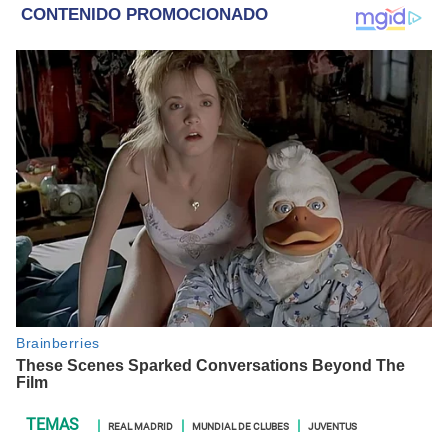
REAL MADRID
MUNDIAL DE CLUBES
JUVENTUS