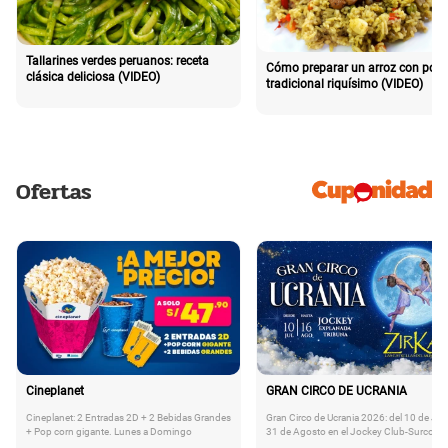
Tallarines verdes peruanos: receta
Cómo preparar un arroz con poll
clásica deliciosa (VIDEO)
tradicional riquísimo (VIDEO)
Ofertas
Cineplanet
GRAN CIRCO DE UCRANIA
Cineplanet: 2 Entradas 2D + 2 Bebidas Grandes
Gran Circo de Ucrania 2026: del 10 de Juli
+ Pop corn gigante. Lunes a Domingo
31 de Agosto en el Jockey Club-Surco