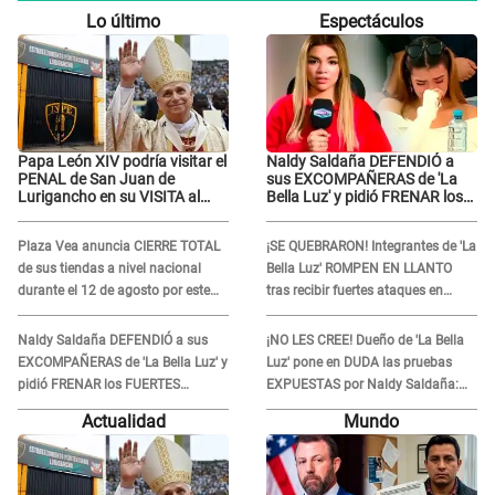
Lo último
Espectáculos
Papa León XIV podría visitar el
Naldy Saldaña DEFENDIÓ a
PENAL de San Juan de
sus EXCOMPAÑERAS de 'La
Lurigancho en su VISITA al
Bella Luz' y pidió FRENAR los
Perú: ESTO SE SABE
FUERTES ATAQUES en redes:
“Aquí el único culpable...”
Plaza Vea anuncia CIERRE TOTAL
¡SE QUEBRARON! Integrantes de 'La
de sus tiendas a nivel nacional
Bella Luz' ROMPEN EN LLANTO
durante el 12 de agosto por este
tras recibir fuertes ataques en
MOTIVO
redes por DENUNCIA de acoso
contra Naldy Saldaña
Naldy Saldaña DEFENDIÓ a sus
¡NO LES CREE! Dueño de 'La Bella
EXCOMPAÑERAS de 'La Bella Luz' y
Luz' pone en DUDA las pruebas
pidió FRENAR los FUERTES
EXPUESTAS por Naldy Saldaña:
ATAQUES en redes: “Aquí el único
“Quizá se han editado...”
Actualidad
Mundo
culpable...”