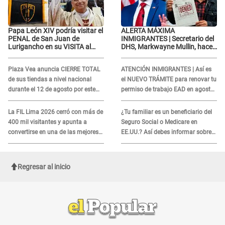
Papa León XIV podría visitar el
ALERTA MÁXIMA
PENAL de San Juan de
INMIGRANTES | Secretario del
Lurigancho en su VISITA al
DHS, Markwayne Mullin, hace
Perú: ESTO SE SABE
alarmante declaración: "Ahora
vamos por ellos"
Plaza Vea anuncia CIERRE TOTAL
ATENCIÓN INMIGRANTES | Así es
de sus tiendas a nivel nacional
el NUEVO TRÁMITE para renovar tu
durante el 12 de agosto por este
permiso de trabajo EAD en agosto
MOTIVO
del 2026
La FIL Lima 2026 cerró con más de
¿Tu familiar es un beneficiario del
400 mil visitantes y apunta a
Seguro Social o Medicare en
convertirse en una de las mejores
EE.UU.? Así debes informar sobre
ferias de Latinoamérica
su muerte para EVITAR COBROS
Regresar al inicio