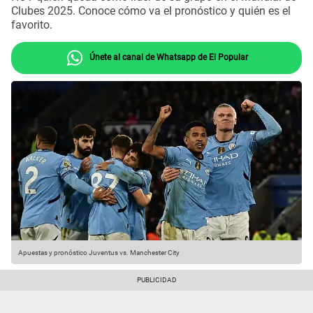
Clubes 2025. Conoce cómo va el pronóstico y quién es el
favorito.
Únete al canal de Whatsapp de El Popular
Apuestas y pronóstico Juventus vs. Manchester City