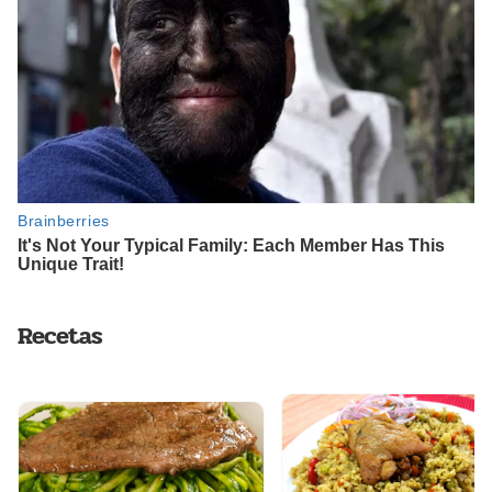
Recetas