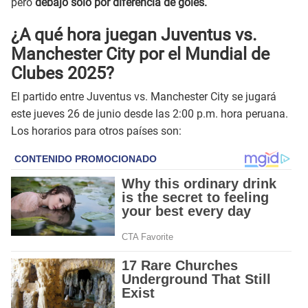
pero
debajo solo por diferencia de goles.
¿A qué hora juegan Juventus vs.
Manchester City por el Mundial de
Clubes 2025?
El partido entre Juventus vs. Manchester City se jugará
este jueves 26 de junio desde las 2:00 p.m. hora peruana.
Los horarios para otros países son: