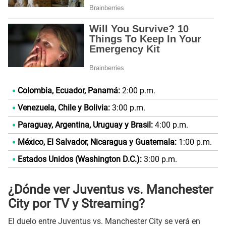
Colombia, Ecuador, Panamá:
2:00 p.m.​
Venezuela, Chile y Bolivia:
3:00 p.m.​
Paraguay, Argentina, Uruguay y Brasil:
4:00 p.m.​
México, El Salvador, Nicaragua y Guatemala:
1:00 p.m.​
Estados Unidos (Washington D.C.):
3:00 p.m.​
¿Dónde ver Juventus vs. Manchester
City por TV y Streaming?
El duelo entre Juventus vs. Manchester City se verá en