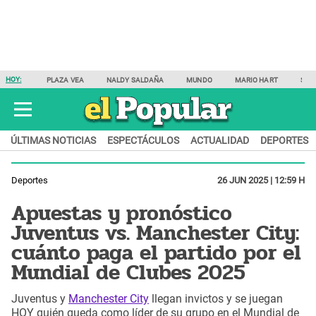
HOY:
PLAZA VEA
NALDY SALDAÑA
MUNDO
MARIO HART
SAM
ÚLTIMAS NOTICIAS
ESPECTÁCULOS
ACTUALIDAD
DEPORTES
Deportes
26 JUN 2025 | 12:59 H
Apuestas y pronóstico
Juventus vs. Manchester City:
cuánto paga el partido por el
Mundial de Clubes 2025
Juventus y
Manchester City
llegan invictos y se juegan
HOY quién queda como líder de su grupo en el Mundial de