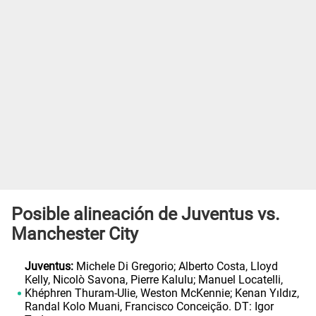
Posible alineación de Juventus vs.
Manchester City
Juventus:
Michele Di Gregorio; Alberto Costa, Lloyd
Kelly, Nicolò Savona, Pierre Kalulu; Manuel Locatelli,
Khéphren Thuram-Ulie, Weston McKennie; Kenan Yıldız,
Randal Kolo Muani, Francisco Conceição. DT: Igor