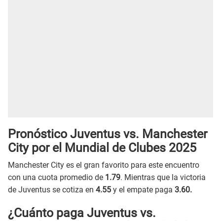
Pronóstico Juventus vs. Manchester
City por el Mundial de Clubes 2025
Manchester City es el gran favorito para este encuentro
con una cuota promedio de
1.79
. Mientras que la victoria
de Juventus se cotiza en
4.55
y el empate paga
3.60.
¿Cuánto paga Juventus vs.