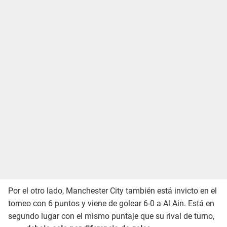
Por el otro lado, Manchester City también está invicto en el
torneo con 6 puntos y viene de golear 6-0 a Al Ain. Está en
segundo lugar con el mismo puntaje que su rival de turno,