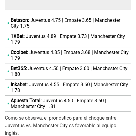
Betsson:
Juventus 4.75 | Empate 3.65 | Manchester
City 1.75
1XBet:
Juventus 4.89 | Empate 3.73 | Manchester City
1.79
Coolbet:
Juventus 4.85 | Empate 3.68 | Manchester City
1.79
Bet365:
Juventus 4.50 | Empate 3.60 | Manchester City
1.80
Inkabet:
Juventus 4.55 | Empate 3.60 | Manchester City
1.78
Apuesta Total:
Juventus 4.50 | Empate 3.60 |
Manchester City 1.81
Como se observa, el pronóstico para el choque entre
Juventus vs. Manchester City es favorable al equipo
inglés.