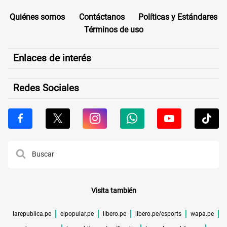
Quiénes somos
Contáctanos
Políticas y Estándares
Términos de uso
Enlaces de interés
Redes Sociales
Visita también
larepublica.pe
elpopular.pe
libero.pe
libero.pe/esports
wapa.pe