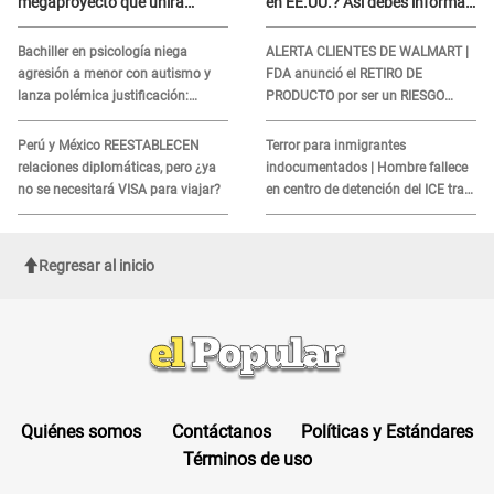
megaproyecto que unirá
en EE.UU.? Así debes informar
Callao y Ate
sobre su muerte para EVITAR
COBROS
Bachiller en psicología niega
ALERTA CLIENTES DE WALMART |
agresión a menor con autismo y
FDA anunció el RETIRO DE
lanza polémica justificación:
PRODUCTO por ser un RIESGO
"Defenderme ante..."
MORTAL para consumidores: ¿Cuál
es?
Perú y México REESTABLECEN
Terror para inmigrantes
relaciones diplomáticas, pero ¿ya
indocumentados | Hombre fallece
no se necesitará VISA para viajar?
en centro de detención del ICE tras
sufrir una "emergencia médica"
Regresar al inicio
Quiénes somos
Contáctanos
Políticas y Estándares
Términos de uso