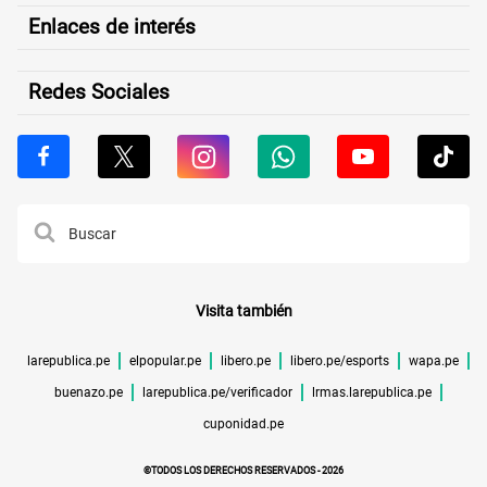
Enlaces de interés
Redes Sociales
Visita también
larepublica.pe
elpopular.pe
libero.pe
libero.pe/esports
wapa.pe
buenazo.pe
larepublica.pe/verificador
lrmas.larepublica.pe
cuponidad.pe
©TODOS LOS DERECHOS RESERVADOS -
2026