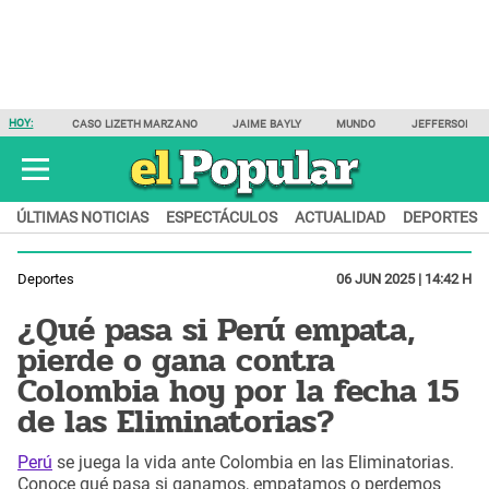
HOY:
CASO LIZETH MARZANO
JAIME BAYLY
MUNDO
JEFFERSON F
ÚLTIMAS NOTICIAS
ESPECTÁCULOS
ACTUALIDAD
DEPORTES
Deportes
06 JUN 2025 | 14:42 H
¿Qué pasa si Perú empata,
pierde o gana contra
Colombia hoy por la fecha 15
de las Eliminatorias?
Perú
se juega la vida ante Colombia en las Eliminatorias.
Conoce qué pasa si ganamos, empatamos o perdemos