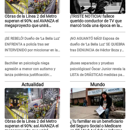
Obras de la Línea 2 del Metro
¡TRISTE NOTICIA! fallece
superan el 90%: así AVANZA el
querido conductor de TV que
megaproyecto que unirá
marcó toda una época en la
Callao y Ate
pantalla chica, así fue su
repentino adiós
¡SE REBELÓ! Dueño de ‘La Bella Luz’
¡NO AGUANTÓ MÁS! Esposa de
ENFRENTA a policía tras ser
dueño de ‘La Bella Luz’ SE QUIEBRA
INTERVENIDO por miccionar en la
tras DENUNCIA de Héctor Boza y
vía pública: “Lo hice por necesidad”
ARREMETE contra Claudia Salazar
Bachiller en psicología niega
¡Buses separados y pruebas
agresión a menor con autismo y
psicológicas! Óscar Junior revela la
lanza polémica justificación:
LISTA de DRÁSTICAS medidas para
"Defenderme ante..."
prevenir acoso en 'La Bella Luz' tras
Actualidad
Mundo
caso Naldy Saldaña
Obras de la Línea 2 del Metro
¿Tu familiar es un beneficiario
superan el 90%: así AVANZA el
del Seguro Social o Medicare