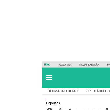
HOY:
PLAZA VEA
NALDY SALDAÑA
M
ÚLTIMAS NOTICIAS
ESPECTÁCULOS
Deportes