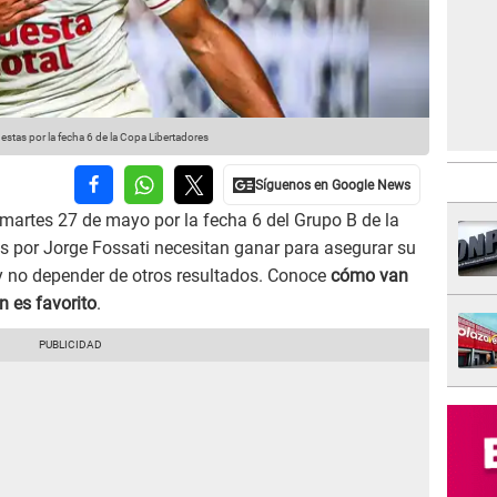
uestas por la fecha 6 de la Copa Libertadores
e martes 27 de mayo por la fecha 6 del Grupo B de la
dos por Jorge Fossati necesitan ganar para asegurar su
 y no depender de otros resultados. Conoce
cómo van
n es favorito
.