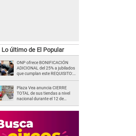
Lo último de El Popular
ONP ofrece BONIFICACIÓN
ADICIONAL del 25% a jubilados
que cumplan este REQUISITO:
revisa si accedes aquí
Plaza Vea anuncia CIERRE
TOTAL de sus tiendas a nivel
nacional durante el 12 de
agosto por este MOTIVO