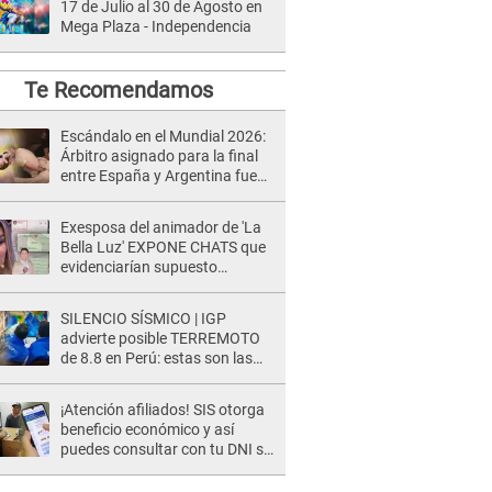
17 de Julio al 30 de Agosto en
Mega Plaza - Independencia
Te Recomendamos
Escándalo en el Mundial 2026:
Árbitro asignado para la final
entre España y Argentina fue
DETENIDO por tráfico de armas
y narcotráfico
Exesposa del animador de 'La
Bella Luz' EXPONE CHATS que
evidenciarían supuesto
romance clandestino con Naldy
Saldaña, pese a tener pareja
SILENCIO SÍSMICO | IGP
advierte posible TERREMOTO
de 8.8 en Perú: estas son las
zonas más expuestas
¡Atención afiliados! SIS otorga
beneficio económico y así
puedes consultar con tu DNI si
te corresponde