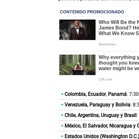
Colombia, Ecuador
,
Panamá
: 7:30
Venezuela, Paraguay y Bolivia
: 8:
Chile, Argentina, Uruguay y Brasil
:
México, El Salvador, Nicaragua y
Estados Unidos (Washington D.C.