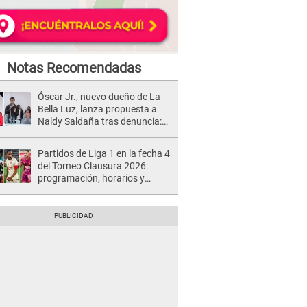
Notas Recomendadas
Óscar Jr., nuevo dueño de La
Bella Luz, lanza propuesta a
Naldy Saldaña tras denuncia:
“Va a haber otro tipo de ley”
Partidos de Liga 1 en la fecha 4
del Torneo Clausura 2026:
programación, horarios y
dónde ver