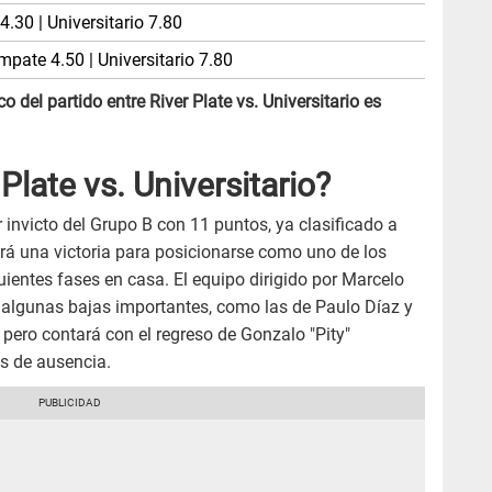
4.30 | Universitario 7.80
Empate 4.50 | Universitario 7.80
o del partido entre River Plate vs. Universitario es
Plate vs. Universitario?
r invicto del Grupo B con 11 puntos, ya clasificado a
rá una victoria para posicionarse como uno de los
guientes fases en casa. El equipo dirigido por Marcelo
n algunas bajas importantes, como las de Paulo Díaz y
 pero contará con el regreso de Gonzalo "Pity"
s de ausencia.