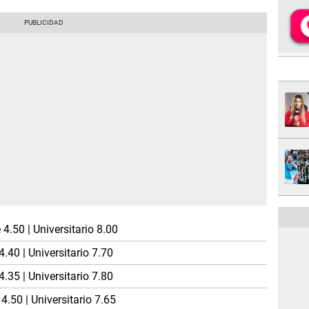
 4.50 | Universitario 8.00
4.40 | Universitario 7.70
4.35 | Universitario 7.80
 4.50 | Universitario 7.65