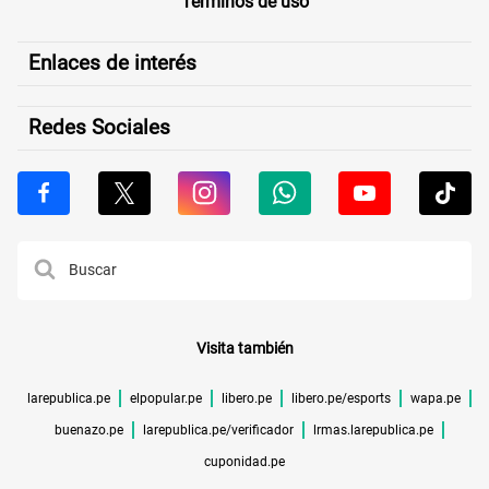
Términos de uso
Enlaces de interés
Redes Sociales
Visita también
larepublica.pe
elpopular.pe
libero.pe
libero.pe/esports
wapa.pe
buenazo.pe
larepublica.pe/verificador
lrmas.larepublica.pe
cuponidad.pe