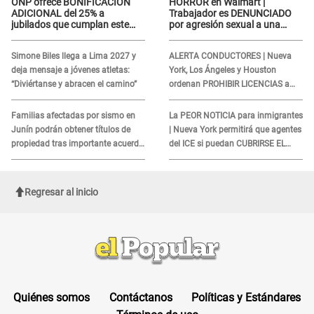
ONP ofrece BONIFICACIÓN
HORROR en Walmart |
ADICIONAL del 25% a
Trabajador es DENUNCIADO
jubilados que cumplan este
por agresión sexual a una
REQUISITO: revisa si accedes
cliente y su respuesta
aquí
INDIGNÓ A TODOS
Simone Biles llega a Lima 2027 y
ALERTA CONDUCTORES | Nueva
deja mensaje a jóvenes atletas:
York, Los Ángeles y Houston
“Diviértanse y abracen el camino”
ordenan PROHIBIR LICENCIAS a
quienes no presenten ESTE
DOCUMENTO
Familias afectadas por sismo en
La PEOR NOTICIA para inmigrantes
Junín podrán obtener títulos de
| Nueva York permitirá que agentes
propiedad tras importante acuerdo
del ICE si puedan CUBRIRSE EL
de Cofopri
ROSTRO
Regresar al inicio
Quiénes somos
Contáctanos
Políticas y Estándares