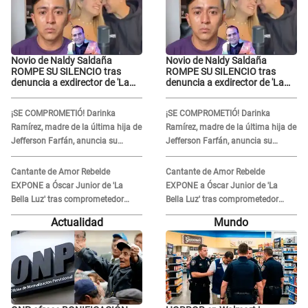
Novio de Naldy Saldaña
Novio de Naldy Saldaña
ROMPE SU SILENCIO tras
ROMPE SU SILENCIO tras
denuncia a exdirector de 'La
denuncia a exdirector de 'La
Bella Luz': "Me basta con que
Bella Luz': "Me basta con que
ella esté bien"
ella esté bien"
¡SE COMPROMETIÓ! Darinka
¡SE COMPROMETIÓ! Darinka
Ramírez, madre de la última hija de
Ramírez, madre de la última hija de
Jefferson Farfán, anuncia su
Jefferson Farfán, anuncia su
compromiso: "Sí, para siempre"
compromiso: "Sí, para siempre"
Cantante de Amor Rebelde
Cantante de Amor Rebelde
EXPONE a Óscar Junior de 'La
EXPONE a Óscar Junior de 'La
Bella Luz' tras comprometedor
Bella Luz' tras comprometedor
video y detalla DESAGRADABLE
video y detalla DESAGRADABLE
Actualidad
Mundo
momento: "Me hizo sentir
momento: "Me hizo sentir
incómoda"
incómoda"