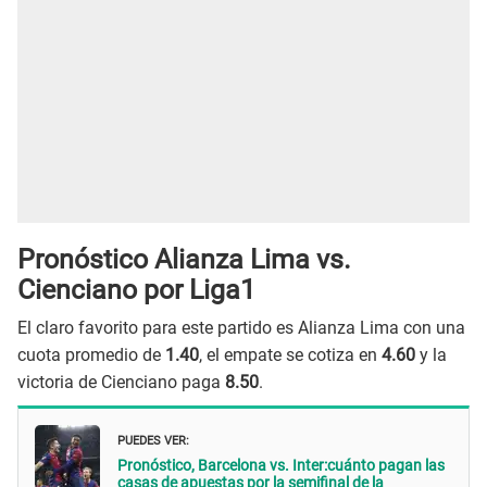
Pronóstico Alianza Lima vs.
Cienciano por Liga1
El claro favorito para este partido es Alianza Lima con una
cuota promedio de
1.40
, el empate se cotiza en
4.60
y la
victoria de Cienciano paga
8.50
.
PUEDES VER:
Pronóstico, Barcelona vs. Inter:cuánto pagan las
casas de apuestas por la semifinal de la