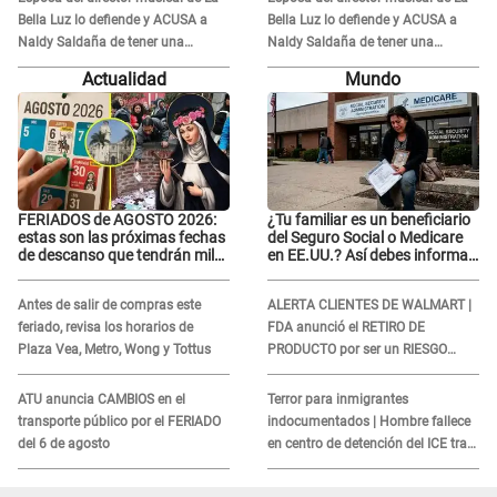
Bella Luz lo defiende y ACUSA a
Bella Luz lo defiende y ACUSA a
Naldy Saldaña de tener una
Naldy Saldaña de tener una
relación con él y otros integrantes
relación con él y otros integrantes
Actualidad
Mundo
FERIADOS de AGOSTO 2026:
¿Tu familiar es un beneficiario
estas son las próximas fechas
del Seguro Social o Medicare
de descanso que tendrán miles
en EE.UU.? Así debes informar
de peruanos
sobre su muerte para EVITAR
COBROS
Antes de salir de compras este
ALERTA CLIENTES DE WALMART |
feriado, revisa los horarios de
FDA anunció el RETIRO DE
Plaza Vea, Metro, Wong y Tottus
PRODUCTO por ser un RIESGO
MORTAL para consumidores: ¿Cuál
es?
ATU anuncia CAMBIOS en el
Terror para inmigrantes
transporte público por el FERIADO
indocumentados | Hombre fallece
del 6 de agosto
en centro de detención del ICE tras
sufrir una "emergencia médica"