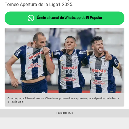
Torneo Apertura de la Liga1 2025.
Únete al canal de Whatsapp de El Popular
Cuánto paga Alianza Lima vs. Cienciano: pronóstico y apuestas para el partido de la fecha
11 de la Liga1