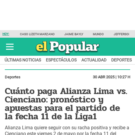
HOY:
CASO LIZETH MARZANO
JAIME BAYLY
MUNDO
JEFFERSON F
ÚLTIMAS NOTICIAS
ESPECTÁCULOS
ACTUALIDAD
DEPORTES
Deportes
30 ABR 2025 | 10:27 H
Cuánto paga Alianza Lima vs.
Cienciano: pronóstico y
apuestas para el partido de
la fecha 11 de la Liga1
Alianza Lima quiere seguir con su racha positiva y recibe a
Cienciano este viernes 2 de mayo por la fecha 11 del