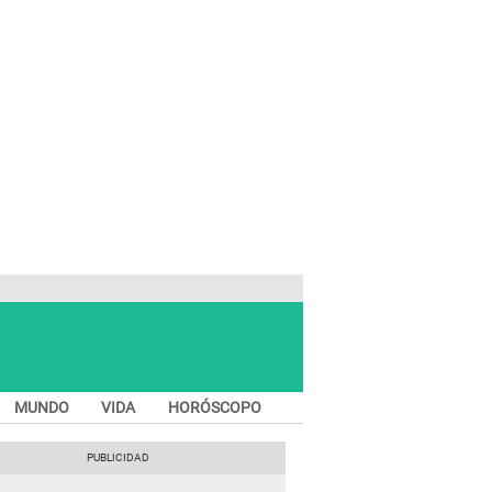
MUNDO
VIDA
HORÓSCOPO