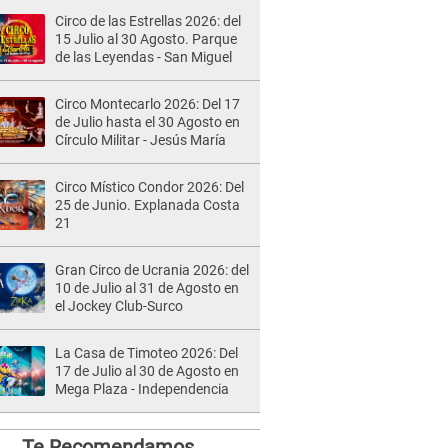
Circo de las Estrellas 2026: del
15 Julio al 30 Agosto. Parque
de las Leyendas - San Miguel
Circo Montecarlo 2026: Del 17
de Julio hasta el 30 Agosto en
Círculo Militar - Jesús María
Circo Místico Condor 2026: Del
25 de Junio. Explanada Costa
21
Gran Circo de Ucrania 2026: del
10 de Julio al 31 de Agosto en
el Jockey Club-Surco
La Casa de Timoteo 2026: Del
17 de Julio al 30 de Agosto en
Mega Plaza - Independencia
Te Recomendamos