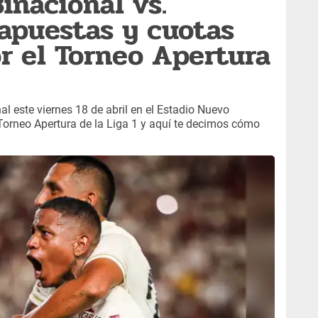
inacional vs.
 apuestas y cuotas
or el Torneo Apertura
al este viernes 18 de abril en el Estadio Nuevo
 Torneo Apertura de la Liga 1 y aquí te decimos cómo