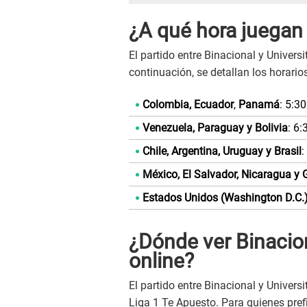
¿A qué hora juegan 
El partido entre Binacional y Univers
continuación, se detallan los horario
Colombia, Ecuador
,
Panamá
: 5:30
Venezuela, Paraguay y Bolivia
: 6:
Chile, Argentina, Uruguay y Brasil
:
México, El Salvador, Nicaragua y
Estados Unidos (Washington D.C.
¿Dónde ver Binacion
online?
El partido entre Binacional y Univers
Liga 1 Te Apuesto. Para quienes prefi