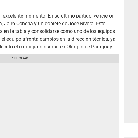
un excelente momento. En su último partido, vencieron
a, Jairo Concha y un doblete de José Rivera. Este
nes en la tabla y consolidarse como uno de los equipos
 el equipo afronta cambios en la dirección técnica, ya
dejado el cargo para asumir en Olimpia de Paraguay.