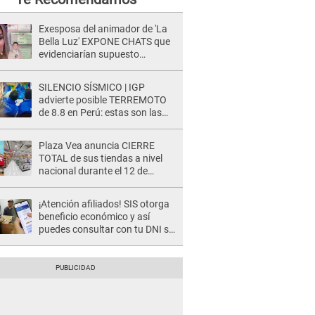
Exesposa del animador de 'La
Bella Luz' EXPONE CHATS que
evidenciarían supuesto
romance clandestino con Naldy
Saldaña, pese a tener pareja
SILENCIO SÍSMICO | IGP
advierte posible TERREMOTO
de 8.8 en Perú: estas son las
zonas más expuestas
Plaza Vea anuncia CIERRE
TOTAL de sus tiendas a nivel
nacional durante el 12 de
agosto por este MOTIVO
¡Atención afiliados! SIS otorga
beneficio económico y así
puedes consultar con tu DNI si
te corresponde