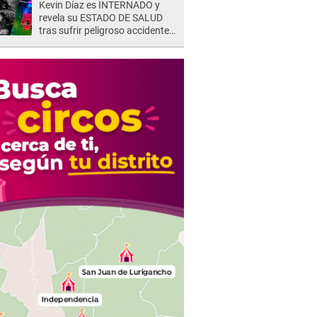
Kevin Díaz es INTERNADO y
revela su ESTADO DE SALUD
tras sufrir peligroso accidente
en 'EEG' y caer desde altura de
ocho metros