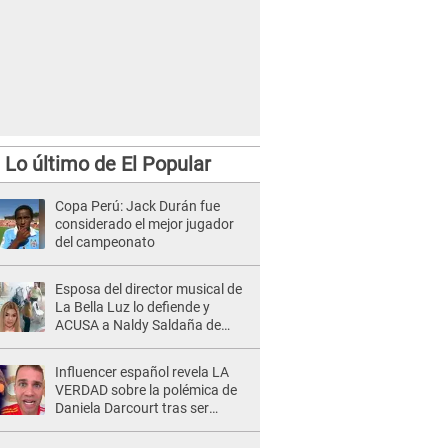
Lo último de El Popular
Copa Perú: Jack Durán fue
considerado el mejor jugador
del campeonato
Esposa del director musical de
La Bella Luz lo defiende y
ACUSA a Naldy Saldaña de
tener una relación con él y
otros integrantes
Influencer español revela LA
VERDAD sobre la polémica de
Daniela Darcourt tras ser
ECHADA de concierto: "No
quería salir"