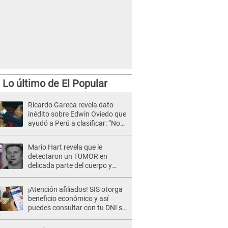
Lo último de El Popular
Ricardo Gareca revela dato
inédito sobre Edwin Oviedo que
ayudó a Perú a clasificar: “No
es muy común”
Mario Hart revela que le
detectaron un TUMOR en
delicada parte del cuerpo y
expone diagnóstico: "Dolores
muy fuertes..."
¡Atención afiliados! SIS otorga
beneficio económico y así
puedes consultar con tu DNI si
te corresponde