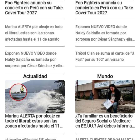
Foo Fighters anuncia su
Foo Fighters anuncia su
concierto en Perú con su Take
concierto en Perú con su Take
Cover Tour 2027
Cover Tour 2027
Marina ALERTA por oleaje en todo
Exponen NUEVO VIDEO donde
el litoral: estas son las zonas
Naldy Saldaña es tomada por
afectadas hasta el 11 de agosto
sorpresa por César Sánchez y ella
evidencia su REACCIÓN: Le agarró
la mano
Exponen NUEVO VIDEO donde
Trébol Clan se suma al cartel de "U
Naldy Saldaña es tomada por
Fest" por su 102° aniversario
sorpresa por César Sánchez y ella
evidencia su REACCIÓN: Le agarró
Actualidad
Mundo
la mano
Marina ALERTA por oleaje en
¿Tu familiar es un beneficiario
todo el litoral: estas son las
del Seguro Social o Medicare
zonas afectadas hasta el 11
en EE.UU.? Así debes informar
de agosto
sobre su muerte para EVITAR
COBROS