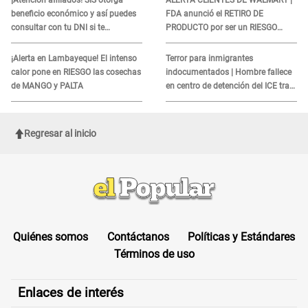
¡Atención afiliados! SIS otorga
ALERTA CLIENTES DE WALMART |
beneficio económico y así puedes
FDA anunció el RETIRO DE
consultar con tu DNI si te
PRODUCTO por ser un RIESGO
corresponde
MORTAL para consumidores: ¿Cuál
es?
¡Alerta en Lambayeque! El intenso
Terror para inmigrantes
calor pone en RIESGO las cosechas
indocumentados | Hombre fallece
de MANGO y PALTA
en centro de detención del ICE tras
sufrir una "emergencia médica"
Regresar al inicio
Quiénes somos
Contáctanos
Políticas y Estándares
Términos de uso
Enlaces de interés