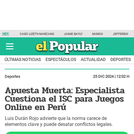
HOY:
CASO LIZETH MARZANO
JAIME BAYLY
MUNDO
JEFFERSON F
ÚLTIMAS NOTICIAS
ESPECTÁCULOS
ACTUALIDAD
DEPORTES
Deportes
25 DIC 2024 | 12:02 H
Apuesta Muerta: Especialista
Cuestiona el ISC para Juegos
Online en Perú
Luis Durán Rojo advierte que la norma carece de
elementos clave y puede desatar conflictos legales.