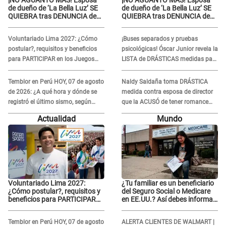
¡NO AGUANTÓ MÁS! Esposa
¡NO AGUANTÓ MÁS! Esposa
de dueño de ‘La Bella Luz’ SE
de dueño de ‘La Bella Luz’ SE
QUIEBRA tras DENUNCIA de
QUIEBRA tras DENUNCIA de
Héctor Boza y ARREMETE
Héctor Boza y ARREMETE
contra Claudia Salazar
contra Claudia Salazar
Voluntariado Lima 2027: ¿Cómo
¡Buses separados y pruebas
postular?, requisitos y beneficios
psicológicas! Óscar Junior revela la
para PARTICIPAR en los Juegos
LISTA de DRÁSTICAS medidas para
Panamericanos
prevenir acoso en 'La Bella Luz' tras
caso Naldy Saldaña
Temblor en Perú HOY, 07 de agosto
Naldy Saldaña toma DRÁSTICA
de 2026: ¿A qué hora y dónde se
medida contra esposa de director
registró el último sismo, según
que la ACUSÓ de tener romance
IGP?
con él: "Muy triste..."
Actualidad
Mundo
Voluntariado Lima 2027:
¿Tu familiar es un beneficiario
¿Cómo postular?, requisitos y
del Seguro Social o Medicare
beneficios para PARTICIPAR
en EE.UU.? Así debes informar
en los Juegos Panamericanos
sobre su muerte para EVITAR
COBROS
Temblor en Perú HOY, 07 de agosto
ALERTA CLIENTES DE WALMART |