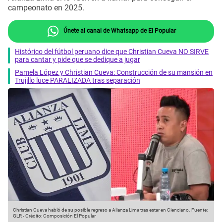
campeonato en 2025.
Únete al canal de Whatsapp de El Popular
Histórico del fútbol peruano dice que Christian Cueva NO SIRVE
para cantar y pide que se dedique a jugar
Pamela López y Christian Cueva: Construcción de su mansión en
Trujillo luce PARALIZADA tras separación
Christian Cueva habló de su posible regreso a Alianza Lima tras estar en Cienciano.
Fuente:
GLR
-
Crédito: Composición El Popular