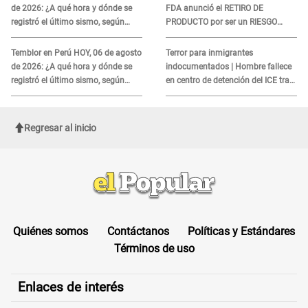
de 2026: ¿A qué hora y dónde se
FDA anunció el RETIRO DE
registró el último sismo, según
PRODUCTO por ser un RIESGO
IGP?
MORTAL para consumidores: ¿Cuál
es?
Temblor en Perú HOY, 06 de agosto
Terror para inmigrantes
de 2026: ¿A qué hora y dónde se
indocumentados | Hombre fallece
registró el último sismo, según
en centro de detención del ICE tras
IGP?
sufrir una "emergencia médica"
Regresar al inicio
Quiénes somos
Contáctanos
Políticas y Estándares
Términos de uso
Enlaces de interés