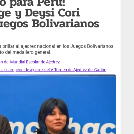
o para Perú!
e y Deysi Cori
egos Bolivarianos
brillar al ajedrez nacional en los Juegos Bolivarianos
to del medallero general.
n del Mundial Escolar de Ajedrez
 el campeón de ajedrez del V Torneo de Ajedrez del Caribe