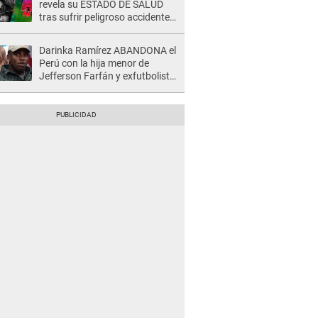
revela su ESTADO DE SALUD
tras sufrir peligroso accidente
en 'EEG' y caer desde altura de
ocho metros
Darinka Ramírez ABANDONA el
Perú con la hija menor de
Jefferson Farfán y exfutbolista
REACCIONA: "A ti que..."