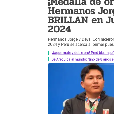
¡Medalla de or
Hermanos Jorg
BRILLAN en Ju
2024
Hermanos Jorge y Deysi Cori hicieron 
2024 y Perú se acerca al primer pues
¡Jaque mate y doble oro! Perú bicampeó
De Arequipa al mundo: Niño de 8 años es