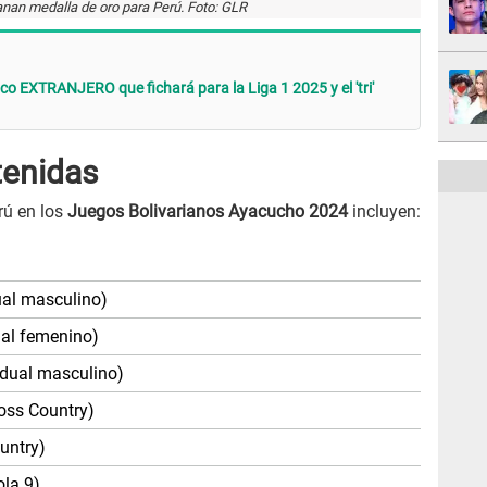
nan medalla de oro para Perú. Foto: GLR
co EXTRANJERO que fichará para la Liga 1 2025 y el 'tri'
tenidas
rú en los
Juegos Bolivarianos Ayacucho 2024
incluyen:
dual masculino)
dual femenino)
vidual masculino)
oss Country)
untry)
ola 9)