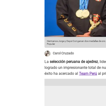
Hermanos Jorge y Deysi Cori ganan dos medallas de oro 
Popular
Carol Cruzado
La
selección peruana de ajedrez
, lid
logrado un impresionante total de n
éxito ha acercado al
Team Perú
al pr