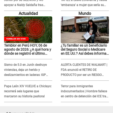
Junior por su SILENCIO y NO
'INFIEL' a Leslie Echevarría y hasta
apoyar a Naldy Saldaña tras
'embaraza' a mujer que sería su
denuncia en 'La Bella Luz': "¿Te
AMANTE: "¡Eres un desgraciado! "
Actualidad
Mundo
comieron la lengua?"
Temblor en Perú HOY, 06 de
¿Tu familiar es un beneficiario
agosto de 2026: ¿A qué hora y
del Seguro Social o Medicare
dónde se registró el último
en EE.UU.? Así debes informar
sismo, según IGP?
sobre su muerte para EVITAR
COBROS
Sismo de 5.0 en Junín destruye
ALERTA CLIENTES DE WALMART |
viviendas, deja un herido y
FDA anunció el RETIRO DE
deslizamientos en laderas: IGP
PRODUCTO por ser un RIESGO
alerta sobre posibles réplicas
MORTAL para consumidores: ¿Cuál
es?
Papa León XIV VUELVE a Chiclayo:
Terror para inmigrantes
recorrerá seis lugares que
indocumentados | Hombre fallece
marcaron su historia pastoral
en centro de detención del ICE tras
sufrir una "emergencia médica"