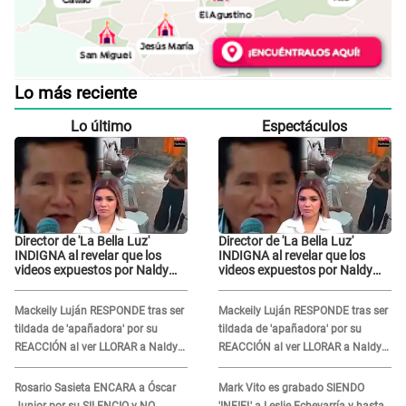
Lo más reciente
Lo último
Espectáculos
Director de 'La Bella Luz'
Director de 'La Bella Luz'
INDIGNA al revelar que los
INDIGNA al revelar que los
videos expuestos por Naldy
videos expuestos por Naldy
Saldaña pueden ser
Saldaña pueden ser
EDITADOS: "Yo tengo sus dos
EDITADOS: "Yo tengo sus dos
Mackeily Luján RESPONDE tras ser
Mackeily Luján RESPONDE tras ser
visitas..."
visitas..."
tildada de 'apañadora' por su
tildada de 'apañadora' por su
REACCIÓN al ver LLORAR a Naldy
REACCIÓN al ver LLORAR a Naldy
Saldaña tras acoso: "No sabía la
Saldaña tras acoso: "No sabía la
magnitud"
magnitud"
Rosario Sasieta ENCARA a Óscar
Mark Vito es grabado SIENDO