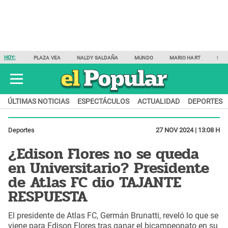
HOY:
PLAZA VEA
NALDY SALDAÑA
MUNDO
MARIO HART
SAM
ÚLTIMAS NOTICIAS
ESPECTÁCULOS
ACTUALIDAD
DEPORTES
Deportes
27 NOV 2024 | 13:08 H
¿Edison Flores no se queda
en Universitario? Presidente
de Atlas FC dio TAJANTE
RESPUESTA
El presidente de Atlas FC, Germán Brunatti, reveló lo que se
viene para Edison Flores tras ganar el bicampeonato en su