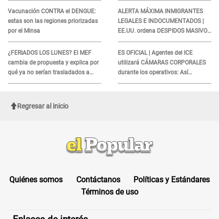
lo hallado: ¿Qué ocurrió?
Vacunación CONTRA el DENGUE:
ALERTA MÁXIMA INMIGRANTES
estas son las regiones priorizadas
LEGALES E INDOCUMENTADOS |
por el Minsa
EE.UU. ordena DESPIDOS MASIVOS
y DEPORTACIONES a estos
extranjeros
¿FERIADOS LOS LUNES? El MEF
ES OFICIAL | Agentes del ICE
cambia de propuesta y explica por
utilizará CÁMARAS CORPORALES
qué ya no serían trasladados a
durante los operativos: Así
viernes
afectará a inmigrantes
Regresar al inicio
Quiénes somos
Contáctanos
Políticas y Estándares
Términos de uso