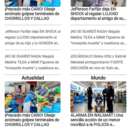
¡Pescado más CARO! Oleaje
Jefferson Farfán deja EN
anómalo golpea terminales de
SHOCK al regalar LUJOSO
CHORRILLOS Y CALLAO
departamento al amigo de su
hijo y lo HUNDEN en redes: "A
su hija se lo negó"
Jefferson Farfán deja EN SHOCK al
¡NO SE GUARDÓ NADA! Magaly
regalar LUJOSO departamento al
Medina TILDA a Milett Figueroa de
amigo de su hijo y lo HUNDEN en
“mosquita muerta” y cuestiona su
redes: "A su hija se lo negó"
RECONCILIACIÓN con Marcelo
Tinelli en TV argentina
¡NO SE GUARDÓ NADA! Magaly
¡ESCÁNDALO! Sirena Ortiz y Gabriel
Medina TILDA a Milett Figueroa de
Meneses protagonizaron FUERTE
“mosquita muerta” y cuestiona su
DISCUSIÓN en vivo en ‘Esto es
RECONCILIACIÓN con Marcelo
Guerra’: “Ya no quiero...”
Actualidad
Mundo
Tinelli en TV argentina
¡Pescado más CARO! Oleaje
ALARMA EN WALMART | Una
anómalo golpea terminales de
sencilla acción de un menor
CHORRILLOS Y CALLAO
movilizó a la POLICÍA e
iniciaron una investigación por