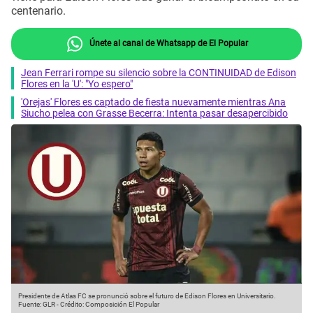
centenario.
Únete al canal de Whatsapp de El Popular
Jean Ferrari rompe su silencio sobre la CONTINUIDAD de Edison
Flores en la 'U': "Yo espero"
'Orejas' Flores es captado de fiesta nuevamente mientras Ana
Siucho pelea con Grasse Becerra: Intenta pasar desapercibido
Presidente de Atlas FC se pronunció sobre el futuro de Edison Flores en Universitario.
Fuente: GLR
-
Crédito: Composición El Popular