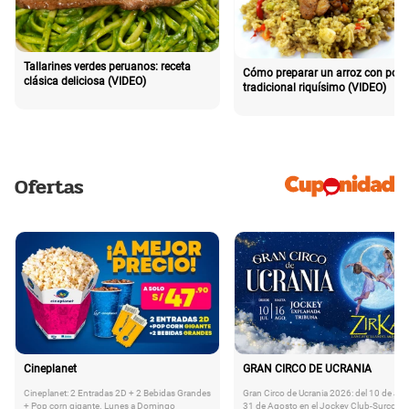
Tallarines verdes peruanos: receta
Cómo preparar un arroz con poll
clásica deliciosa (VIDEO)
tradicional riquísimo (VIDEO)
Ofertas
Cineplanet
GRAN CIRCO DE UCRANIA
Cineplanet: 2 Entradas 2D + 2 Bebidas Grandes
Gran Circo de Ucrania 2026: del 10 de Juli
+ Pop corn gigante. Lunes a Domingo
31 de Agosto en el Jockey Club-Surco