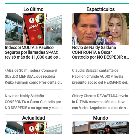
Lo último
Espectáculos
Indecopi MULTA a Pacífico
Novio de Naldy Saldaña
Seguros por llamadas SPAM:
CONFRONTA a Óscar
revisó más de 11.000 audios y
Custodio por NO DESPEDIR a
confirma SANCIÓN
su agresor y él da
INDIGNANTE respuesta:
¿Más de 30 mil soles? Conoce el
Claudia Salazar, cantante de
"Nadie me dice qué hacer"
SUELDO MENSUAL que recibirá
Papillón difunde AUDIO y revela
Keiko Fujimori como Presidenta de
presunto acoso del HERMANO del
la República
director musical de La Bella Luz:
"Me quedé asustada, en shock"
Novio de Naldy Saldaña
Shirley Cherres DEVASTADA revela
CONFRONTA a Óscar Custodio por
la ÚLTIMA conversación que tuvo
NO DESPEDIR a su agresor y él da
con Víctor Angobaldo a días de su
INDIGNANTE respuesta: "Nadie me
inesperada partida: "Hace dos
Actualidad
Mundo
dice qué hacer"
semanas"