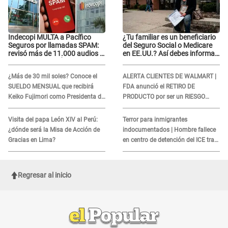
Indecopi MULTA a Pacífico
¿Tu familiar es un beneficiario
Seguros por llamadas SPAM:
del Seguro Social o Medicare
revisó más de 11.000 audios y
en EE.UU.? Así debes informar
confirma SANCIÓN
sobre su muerte para EVITAR
COBROS
¿Más de 30 mil soles? Conoce el
ALERTA CLIENTES DE WALMART |
SUELDO MENSUAL que recibirá
FDA anunció el RETIRO DE
Keiko Fujimori como Presidenta de
PRODUCTO por ser un RIESGO
la República
MORTAL para consumidores: ¿Cuál
es?
Visita del papa León XIV al Perú:
Terror para inmigrantes
¿dónde será la Misa de Acción de
indocumentados | Hombre fallece
Gracias en Lima?
en centro de detención del ICE tras
sufrir una "emergencia médica"
Regresar al inicio