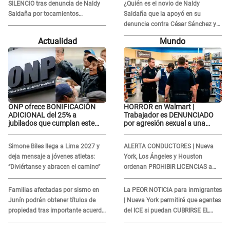
presunción de inocencia"
SILENCIO tras denuncia de Naldy
¿Quién es el novio de Naldy
Saldaña por tocamientos
Saldaña que la apoyó en su
indebidos: "Pido respetar la
denuncia contra César Sánchez y
presunción de inocencia"
confrontó al dueño de 'La Bella
Actualidad
Mundo
Luz'?
ONP ofrece BONIFICACIÓN
HORROR en Walmart |
ADICIONAL del 25% a
Trabajador es DENUNCIADO
jubilados que cumplan este
por agresión sexual a una
REQUISITO: revisa si accedes
cliente y su respuesta
aquí
INDIGNÓ A TODOS
Simone Biles llega a Lima 2027 y
ALERTA CONDUCTORES | Nueva
deja mensaje a jóvenes atletas:
York, Los Ángeles y Houston
“Diviértanse y abracen el camino”
ordenan PROHIBIR LICENCIAS a
quienes no presenten ESTE
DOCUMENTO
Familias afectadas por sismo en
La PEOR NOTICIA para inmigrantes
Junín podrán obtener títulos de
| Nueva York permitirá que agentes
propiedad tras importante acuerdo
del ICE si puedan CUBRIRSE EL
de Cofopri
ROSTRO