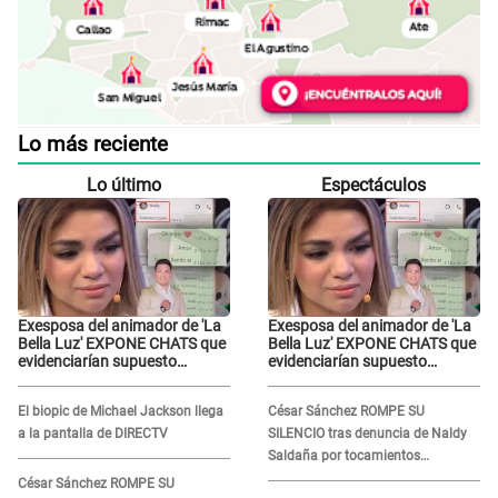
Lo más reciente
Lo último
Espectáculos
Exesposa del animador de 'La
Exesposa del animador de 'La
Bella Luz' EXPONE CHATS que
Bella Luz' EXPONE CHATS que
evidenciarían supuesto
evidenciarían supuesto
romance clandestino con
romance clandestino con
Naldy Saldaña, pese a tener
Naldy Saldaña, pese a tener
El biopic de Michael Jackson llega
César Sánchez ROMPE SU
pareja
pareja
a la pantalla de DIRECTV
SILENCIO tras denuncia de Naldy
Saldaña por tocamientos
indebidos: "Pido respetar la
César Sánchez ROMPE SU