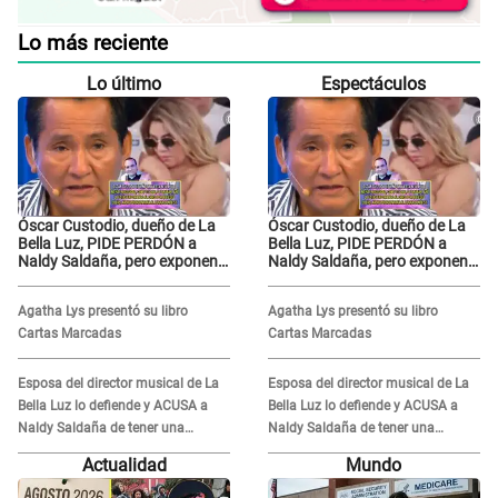
Lo más reciente
Lo último
Espectáculos
Óscar Custodio, dueño de La
Óscar Custodio, dueño de La
Bella Luz, PIDE PERDÓN a
Bella Luz, PIDE PERDÓN a
Naldy Saldaña, pero exponen
Naldy Saldaña, pero exponen
audio donde le reclama por
audio donde le reclama por
VIDEOS: "No hay necesidad de
VIDEOS: "No hay necesidad de
Agatha Lys presentó su libro
Agatha Lys presentó su libro
grabar"
grabar"
Cartas Marcadas
Cartas Marcadas
Esposa del director musical de La
Esposa del director musical de La
Bella Luz lo defiende y ACUSA a
Bella Luz lo defiende y ACUSA a
Naldy Saldaña de tener una
Naldy Saldaña de tener una
relación con él y otros integrantes
relación con él y otros integrantes
Actualidad
Mundo