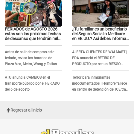
FERIADOS de AGOSTO 2026:
¿Tu familiar es un beneficiario
estas son las próximas fechas
del Seguro Social o Medicare
de descanso que tendrán miles
en EE.UU.? Así debes informar
de peruanos
sobre su muerte para EVITAR
COBROS
Antes de salir de compras este
ALERTA CLIENTES DE WALMART |
feriado, revisa los horarios de
FDA anunció el RETIRO DE
Plaza Vea, Metro, Wong y Tottus
PRODUCTO por ser un RIESGO
MORTAL para consumidores: ¿Cuál
es?
ATU anuncia CAMBIOS en el
Terror para inmigrantes
transporte público por el FERIADO
indocumentados | Hombre fallece
del 6 de agosto
en centro de detención del ICE tras
sufrir una "emergencia médica"
Regresar al inicio