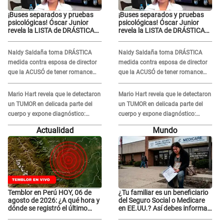
¡Buses separados y pruebas
¡Buses separados y pruebas
psicológicas! Óscar Junior
psicológicas! Óscar Junior
revela la LISTA de DRÁSTICAS
revela la LISTA de DRÁSTICAS
medidas para prevenir acoso
medidas para prevenir acoso
en 'La Bella Luz' tras caso
en 'La Bella Luz' tras caso
Naldy Saldaña toma DRÁSTICA
Naldy Saldaña toma DRÁSTICA
Naldy Saldaña
Naldy Saldaña
medida contra esposa de director
medida contra esposa de director
que la ACUSÓ de tener romance
que la ACUSÓ de tener romance
con él: "Muy triste..."
con él: "Muy triste..."
Mario Hart revela que le detectaron
Mario Hart revela que le detectaron
un TUMOR en delicada parte del
un TUMOR en delicada parte del
cuerpo y expone diagnóstico:
cuerpo y expone diagnóstico:
"Dolores muy fuertes..."
"Dolores muy fuertes..."
Actualidad
Mundo
Temblor en Perú HOY, 06 de
¿Tu familiar es un beneficiario
agosto de 2026: ¿A qué hora y
del Seguro Social o Medicare
dónde se registró el último
en EE.UU.? Así debes informar
sismo, según IGP?
sobre su muerte para EVITAR