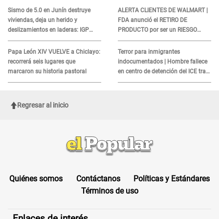
COBROS
Sismo de 5.0 en Junín destruye
ALERTA CLIENTES DE WALMART |
viviendas, deja un herido y
FDA anunció el RETIRO DE
deslizamientos en laderas: IGP
PRODUCTO por ser un RIESGO
alerta sobre posibles réplicas
MORTAL para consumidores: ¿Cuál
es?
Papa León XIV VUELVE a Chiclayo:
Terror para inmigrantes
recorrerá seis lugares que
indocumentados | Hombre fallece
marcaron su historia pastoral
en centro de detención del ICE tras
sufrir una "emergencia médica"
Regresar al inicio
Quiénes somos
Contáctanos
Políticas y Estándares
Términos de uso
Enlaces de interés