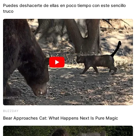
PUEDES VER: