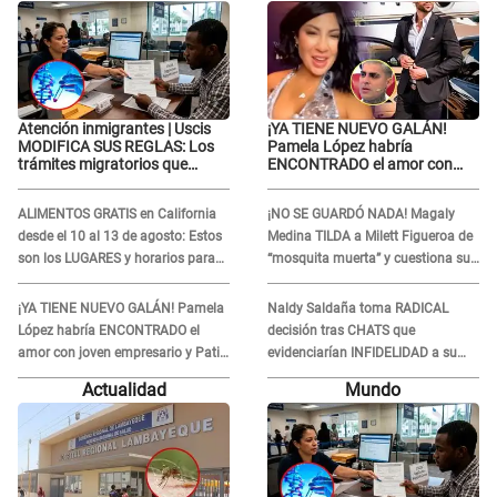
Atención inmigrantes | Uscis
¡YA TIENE NUEVO GALÁN!
MODIFICA SUS REGLAS: Los
Pamela López habría
trámites migratorios que
ENCONTRADO el amor con
podrían necesitar tu prueba de
joven empresario y Pati Lorena
ADN
la ECHA en VIVO
ALIMENTOS GRATIS en California
¡NO SE GUARDÓ NADA! Magaly
desde el 10 al 13 de agosto: Estos
Medina TILDA a Milett Figueroa de
son los LUGARES y horarios para
“mosquita muerta” y cuestiona su
recibir la ayuda
RECONCILIACIÓN con Marcelo
Tinelli en TV argentina
¡YA TIENE NUEVO GALÁN! Pamela
Naldy Saldaña toma RADICAL
López habría ENCONTRADO el
decisión tras CHATS que
amor con joven empresario y Pati
evidenciarían INFIDELIDAD a su
Lorena la ECHA en VIVO
novio con animador de 'La Bella
Actualidad
Mundo
Luz': "Un día..."