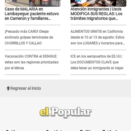
Caso de MALARIA en
Atención inmigrantes | Uscis
Lambayeque: paciente estuvo
MODIFICA SUS REGLAS: Los
en Camerún y familiares
trámites migratorios que
denuncian demora en
podrían necesitar tu prueba de
tratamiento
ADN
¡Pescado más CARO! Oleaje
ALIMENTOS GRATIS en California
anómalo golpea terminales de
desde el 10 al 13 de agosto: Estos
CHORRILLOS Y CALLAO
son los LUGARES y horarios para
recibir la ayuda
Vacunación CONTRA el DENGUE:
ICE en los aeropuertos de EE.UU.:
estas son las regiones priorizadas
Los DOCUMENTOS CLAVE que
por el Minsa
debe tener un inmigrante al viajar
Regresar al inicio