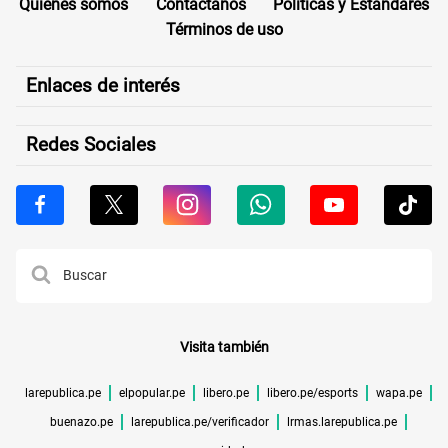
Quiénes somos
Contáctanos
Políticas y Estándares
Términos de uso
Enlaces de interés
Redes Sociales
Visita también
larepublica.pe
elpopular.pe
libero.pe
libero.pe/esports
wapa.pe
buenazo.pe
larepublica.pe/verificador
lrmas.larepublica.pe