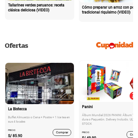
Tallarines verdes peruanos: receta
Cómo preparar un arroz con poll
clásica deliciosa (VIDEO)
tradicional riquísimo (VIDEO)
Ofertas
Panini
La Bistecca
Álbum Mundial 2026 PANINI: Álbum Tap
Buffet Almuerzo o Cena + Postre + 1 Ice tea en
dura o Paquetón. Delivery Incluido. ULTI
sus 4 locales
STOCK
PRECIO
Comprar
PRECIO
Comp
S/
85.90