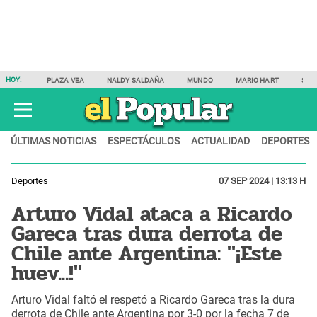
HOY:
PLAZA VEA
NALDY SALDAÑA
MUNDO
MARIO HART
SAM
ÚLTIMAS NOTICIAS
ESPECTÁCULOS
ACTUALIDAD
DEPORTES
Deportes
07 SEP 2024 | 13:13 H
Arturo Vidal ataca a Ricardo
Gareca tras dura derrota de
Chile ante Argentina: "¡Este
huev...!"
Arturo Vidal faltó el respetó a Ricardo Gareca tras la dura
derrota de Chile ante Argentina por 3-0 por la fecha 7 de