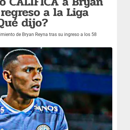
o CALIFICA a Bryan
regreso a la Liga
Qué dijo?
dimiento de Bryan Reyna tras su ingreso a los 58