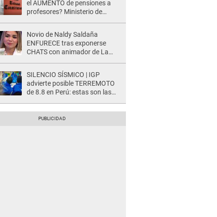
el AUMENTO de pensiones a
profesores? Ministerio de
Economía acudirá al TC por
NUEVA LEY
Novio de Naldy Saldaña
ENFURECE tras exponerse
CHATS con animador de La
Bella Luz y ADVIERTE:
"Estúp@&# que cree que..."
SILENCIO SÍSMICO | IGP
advierte posible TERREMOTO
de 8.8 en Perú: estas son las
zonas más expuestas