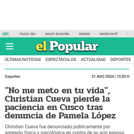
HOY:
PLAZA VEA
NALDY SALDAÑA
MUNDO
MARIO HART
SAM
ÚLTIMAS NOTICIAS
ESPECTÁCULOS
ACTUALIDAD
DEPORTES
Deportes
21 AGO 2024 | 13:20 H
"No me meto en tu vida",
Christian Cueva pierde la
paciencia en Cusco tras
denuncia de Pamela López
Christian Cueva fue denunciado públicamente por
agresión física y psicológica en contra de su aún esposa,