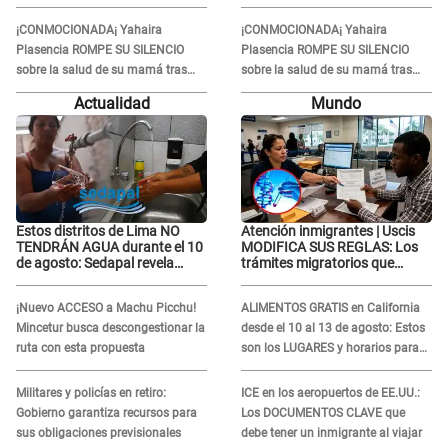
una gran mujer”
una gran mujer”
¡CONMOCIONADA¡ Yahaira
¡CONMOCIONADA¡ Yahaira
Plasencia ROMPE SU SILENCIO
Plasencia ROMPE SU SILENCIO
sobre la salud de su mamá tras
sobre la salud de su mamá tras
APARECER en centro oncológico:
APARECER en centro oncológico:
Actualidad
Mundo
“La oración tiene poder”
“La oración tiene poder”
Estos distritos de Lima NO
Atención inmigrantes | Uscis
TENDRÁN AGUA durante el 10
MODIFICA SUS REGLAS: Los
de agosto: Sedapal revela
trámites migratorios que
horarios oficiales
podrían necesitar tu prueba de
ADN
¡Nuevo ACCESO a Machu Picchu!
ALIMENTOS GRATIS en California
Mincetur busca descongestionar la
desde el 10 al 13 de agosto: Estos
ruta con esta propuesta
son los LUGARES y horarios para
recibir la ayuda
Militares y policías en retiro:
ICE en los aeropuertos de EE.UU.:
Gobierno garantiza recursos para
Los DOCUMENTOS CLAVE que
sus obligaciones previsionales
debe tener un inmigrante al viajar