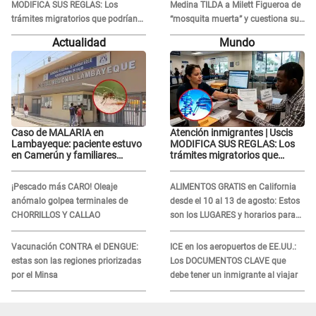
MODIFICA SUS REGLAS: Los
Medina TILDA a Milett Figueroa de
trámites migratorios que podrían
“mosquita muerta” y cuestiona su
necesitar tu prueba de ADN
RECONCILIACIÓN con Marcelo
Actualidad
Mundo
Tinelli en TV argentina
Caso de MALARIA en
Atención inmigrantes | Uscis
Lambayeque: paciente estuvo
MODIFICA SUS REGLAS: Los
en Camerún y familiares
trámites migratorios que
denuncian demora en
podrían necesitar tu prueba de
tratamiento
ADN
¡Pescado más CARO! Oleaje
ALIMENTOS GRATIS en California
anómalo golpea terminales de
desde el 10 al 13 de agosto: Estos
CHORRILLOS Y CALLAO
son los LUGARES y horarios para
recibir la ayuda
Vacunación CONTRA el DENGUE:
ICE en los aeropuertos de EE.UU.:
estas son las regiones priorizadas
Los DOCUMENTOS CLAVE que
por el Minsa
debe tener un inmigrante al viajar