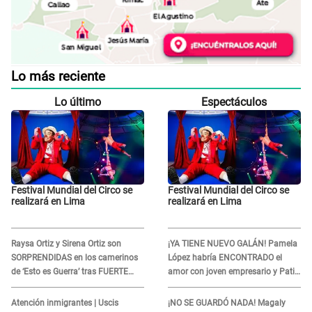
Lo más reciente
Lo último
Espectáculos
Festival Mundial del Circo se
Festival Mundial del Circo se
realizará en Lima
realizará en Lima
Raysa Ortiz y Sirena Ortiz son
¡YA TIENE NUEVO GALÁN! Pamela
SORPRENDIDAS en los camerinos
López habría ENCONTRADO el
de ‘Esto es Guerra’ tras FUERTE
amor con joven empresario y Pati
ENFRENTAMIENTO con Gabriel
Lorena la ECHA en VIVO
Moisés: “Gracias”
Atención inmigrantes | Uscis
¡NO SE GUARDÓ NADA! Magaly