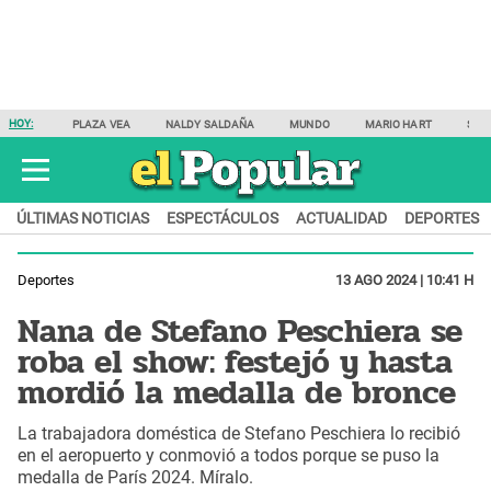
HOY:
PLAZA VEA
NALDY SALDAÑA
MUNDO
MARIO HART
SAM
ÚLTIMAS NOTICIAS
ESPECTÁCULOS
ACTUALIDAD
DEPORTES
Deportes
13 AGO 2024 | 10:41 H
Nana de Stefano Peschiera se
roba el show: festejó y hasta
mordió la medalla de bronce
La trabajadora doméstica de Stefano Peschiera lo recibió
en el aeropuerto y conmovió a todos porque se puso la
medalla de París 2024. Míralo.