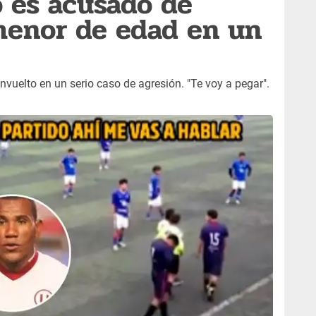
o es acusado de
menor de edad en un
envuelto en un serio caso de agresión. "Te voy a pegar".