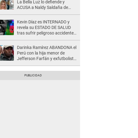
La Bella Luz lo defiende y
ACUSA a Naldy Saldaña de
tener una relación con él y
otros integrantes
Kevin Díaz es INTERNADO y
revela su ESTADO DE SALUD
tras sufrir peligroso accidente
en 'EEG' y caer desde altura de
ocho metros
Darinka Ramírez ABANDONA el
Perú con la hija menor de
Jefferson Farfán y exfutbolista
REACCIONA: "A ti que..."