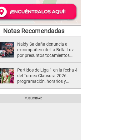
Notas Recomendadas
Naldy Saldaña denuncia a
excompañero de La Bella Luz
por presuntos tocamientos
indebidos e intento de besarla
Partidos de Liga 1 en la fecha 4
del Torneo Clausura 2026:
programación, horarios y
dónde ver