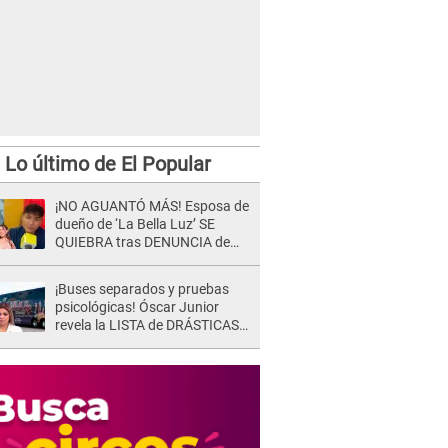
Lo último de El Popular
¡NO AGUANTÓ MÁS! Esposa de
dueño de ‘La Bella Luz’ SE
QUIEBRA tras DENUNCIA de
Héctor Boza y ARREMETE
contra Claudia Salazar
¡Buses separados y pruebas
psicológicas! Óscar Junior
revela la LISTA de DRÁSTICAS
medidas para prevenir acoso
en 'La Bella Luz' tras caso
Naldy Saldaña