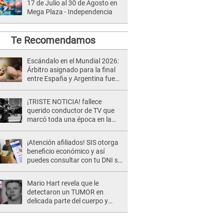
17 de Julio al 30 de Agosto en
Mega Plaza - Independencia
Te Recomendamos
Escándalo en el Mundial 2026:
Árbitro asignado para la final
entre España y Argentina fue
DETENIDO por tráfico de armas
y narcotráfico
¡TRISTE NOTICIA! fallece
querido conductor de TV que
marcó toda una época en la
pantalla chica, así fue su
repentino adiós
¡Atención afiliados! SIS otorga
beneficio económico y así
puedes consultar con tu DNI si
te corresponde
Mario Hart revela que le
detectaron un TUMOR en
delicada parte del cuerpo y
expone diagnóstico: "Dolores
muy fuertes..."