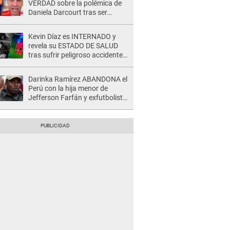
VERDAD sobre la polémica de
Daniela Darcourt tras ser
ECHADA de concierto: "No
quería salir"
Kevin Díaz es INTERNADO y
revela su ESTADO DE SALUD
tras sufrir peligroso accidente
en 'EEG' y caer desde altura de
ocho metros
Darinka Ramírez ABANDONA el
Perú con la hija menor de
Jefferson Farfán y exfutbolista
REACCIONA: "A ti que..."