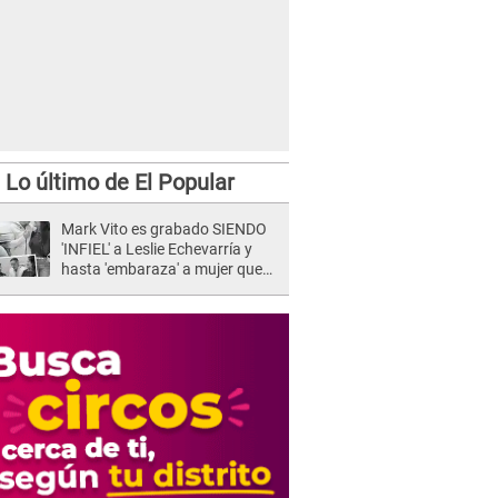
Lo último de El Popular
Mark Vito es grabado SIENDO
'INFIEL' a Leslie Echevarría y
hasta 'embaraza' a mujer que
sería su AMANTE: "¡Eres un
desgraciado! "