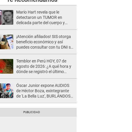
Mario Hart revela que le
detectaron un TUMOR en
delicada parte del cuerpo y
expone diagnóstico: "Dolores
muy fuertes..."
¡Atención afiliados! SIS otorga
beneficio económico y así
puedes consultar con tu DNI si
te corresponde
Temblor en Perú HOY, 07 de
agosto de 2026: ¿A qué hora y
dónde se registró el último
sismo, según IGP?
Óscar Junior expone AUDIOS
de Héctor Boza, exintegrante
de 'La Bella Luz', BURLÁNDOSE
de Anely Dávila tras acusarlo
de maltrato: "Grábame..."