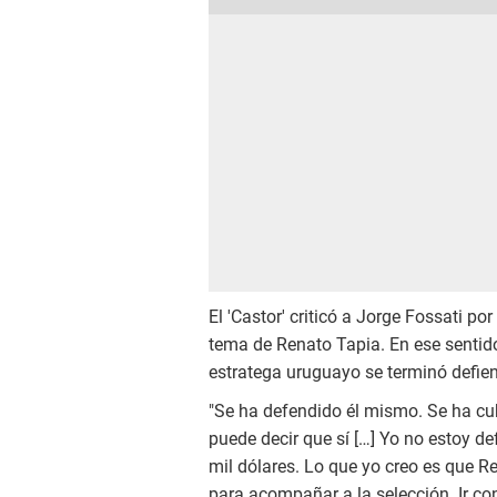
El 'Castor' criticó a Jorge Fossati po
tema de Renato Tapia. En ese sentid
estratega uruguayo se terminó defie
"Se ha defendido él mismo. Se ha cu
puede decir que sí […] Yo no estoy de
mil dólares. Lo que yo creo es que Re
para acompañar a la selección. Ir c