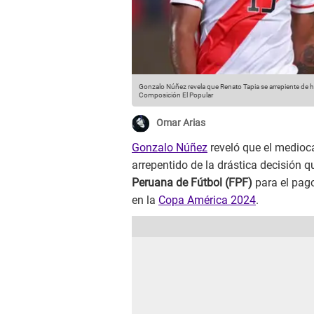
Gonzalo Núñez revela que Renato Tapia se arrepiente de ha
Composición El Popular
Omar Arias
Gonzalo Núñez
reveló que el medioc
arrepentido de la drástica decisión q
Peruana de Fútbol (FPF)
para el pago
en la
Copa América 2024
.