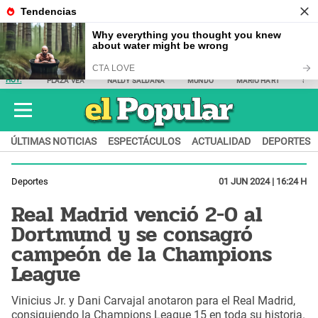
HOY:
PLAZA VEA
NALDY SALDAÑA
MUNDO
MARIO HART
SAM
ÚLTIMAS NOTICIAS
ESPECTÁCULOS
ACTUALIDAD
DEPORTES
Deportes
01 JUN 2024 | 16:24 H
Real Madrid venció 2-0 al
Dortmund y se consagró
campeón de la Champions
League
Vinicius Jr. y Dani Carvajal anotaron para el Real Madrid,
consiguiendo la Champions League 15 en toda su historia.