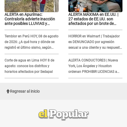
ALERTA en Apurímac:
ALERTA MÁXIMA en EE.UU. |
Contraloría advierte inacción
27 estados de EE.UU. son
ante posibles LLUVIAS y
afectados por un brote de
DESBORDES por El Niño
salmonela relacionado a un
producto MUY UTILIZADO
Temblor en Perú HOY, 08 de agosto
HORROR en Walmart | Trabajador
de 2026: ¿A qué hora y dónde se
es DENUNCIADO por agresión
registró el último sismo, según
sexual a una cliente y su respuesta
IGP?
INDIGNÓ A TODOS
Corte de agua en Lima HOY 8 de
ALERTA CONDUCTORES | Nueva
agosto: conoce los distritos y
York, Los Ángeles y Houston
horarios afectados por Sedapal
ordenan PROHIBIR LICENCIAS a
quienes no presenten ESTE
DOCUMENTO
Regresar al inicio