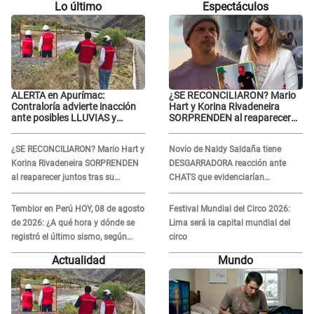
Lo último
Espectáculos
ALERTA en Apurímac:
¿SE RECONCILIARON? Mario
Contraloría advierte inacción
Hart y Korina Rivadeneira
ante posibles LLUVIAS y
SORPRENDEN al reaparecer
DESBORDES por El Niño
juntos tras su DOLOROSA
separación: “Que siempre...”
¿SE RECONCILIARON? Mario Hart y
Novio de Naldy Saldaña tiene
Korina Rivadeneira SORPRENDEN
DESGARRADORA reacción ante
al reaparecer juntos tras su
CHATS que evidenciarían
DOLOROSA separación: “Que
INFIDELIDAD con animador de 'La
siempre...”
Bella Luz': "Se puso..."
Temblor en Perú HOY, 08 de agosto
Festival Mundial del Circo 2026:
de 2026: ¿A qué hora y dónde se
Lima será la capital mundial del
registró el último sismo, según
circo
IGP?
Actualidad
Mundo