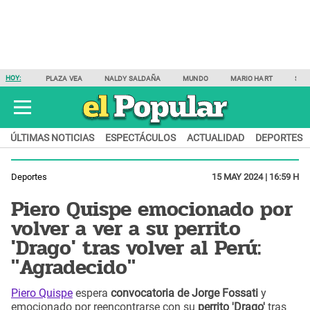
HOY:
PLAZA VEA
NALDY SALDAÑA
MUNDO
MARIO HART
SAM
ÚLTIMAS NOTICIAS
ESPECTÁCULOS
ACTUALIDAD
DEPORTES
Deportes
15 MAY 2024 | 16:59 H
Piero Quispe emocionado por
volver a ver a su perrito
'Drago' tras volver al Perú:
"Agradecido"
Piero Quispe
espera
convocatoria de Jorge Fossati
y
emocionado por reencontrarse con su
perrito 'Drago'
tras