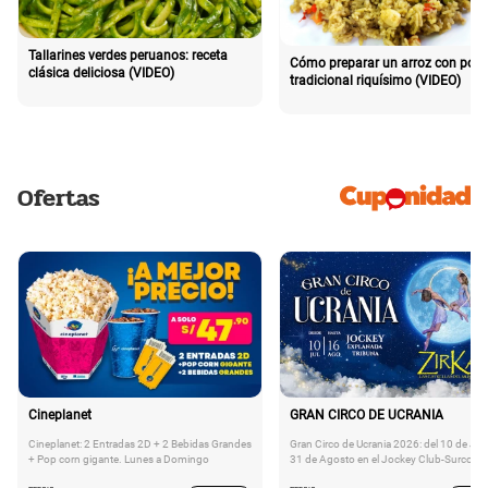
Tallarines verdes peruanos: receta
Cómo preparar un arroz con poll
clásica deliciosa (VIDEO)
tradicional riquísimo (VIDEO)
Ofertas
Cineplanet
GRAN CIRCO DE UCRANIA
Cineplanet: 2 Entradas 2D + 2 Bebidas Grandes
Gran Circo de Ucrania 2026: del 10 de Juli
+ Pop corn gigante. Lunes a Domingo
31 de Agosto en el Jockey Club-Surco