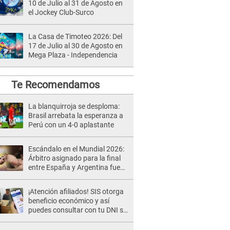
10 de Julio al 31 de Agosto en
el Jockey Club-Surco
La Casa de Timoteo 2026: Del
17 de Julio al 30 de Agosto en
Mega Plaza - Independencia
Te Recomendamos
La blanquirroja se desploma:
Brasil arrebata la esperanza a
Perú con un 4-0 aplastante
Escándalo en el Mundial 2026:
Árbitro asignado para la final
entre España y Argentina fue
DETENIDO por tráfico de armas
y narcotráfico
¡Atención afiliados! SIS otorga
beneficio económico y así
puedes consultar con tu DNI si
te corresponde