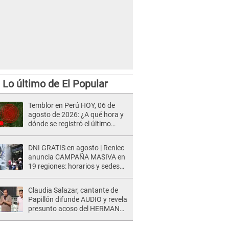
Lo último de El Popular
Temblor en Perú HOY, 06 de
agosto de 2026: ¿A qué hora y
dónde se registró el último
sismo, según IGP?
DNI GRATIS en agosto | Reniec
anuncia CAMPAÑA MASIVA en
19 regiones: horarios y sedes
oficiales
Claudia Salazar, cantante de
Papillón difunde AUDIO y revela
presunto acoso del HERMANO
del director musical de La Bella
Luz: "Me quedé asustada, en