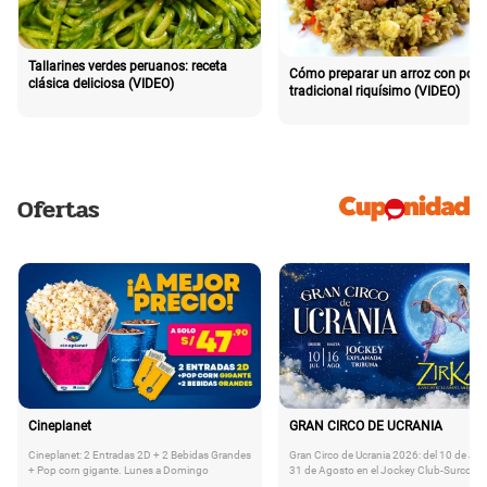
Tallarines verdes peruanos: receta
Cómo preparar un arroz con poll
clásica deliciosa (VIDEO)
tradicional riquísimo (VIDEO)
Ofertas
Cineplanet
GRAN CIRCO DE UCRANIA
Cineplanet: 2 Entradas 2D + 2 Bebidas Grandes
Gran Circo de Ucrania 2026: del 10 de Juli
+ Pop corn gigante. Lunes a Domingo
31 de Agosto en el Jockey Club-Surco