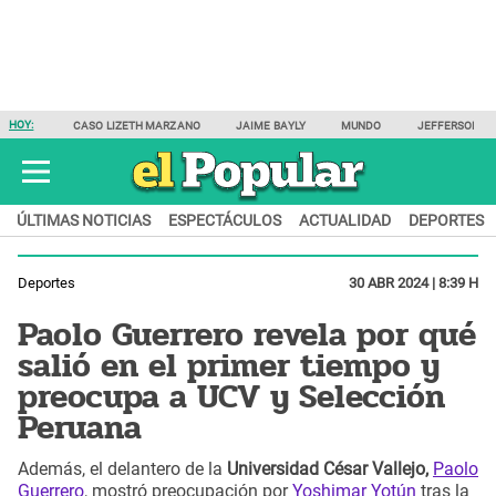
HOY:
CASO LIZETH MARZANO
JAIME BAYLY
MUNDO
JEFFERSON F
ÚLTIMAS NOTICIAS
ESPECTÁCULOS
ACTUALIDAD
DEPORTES
Deportes
30 ABR 2024 | 8:39 H
Paolo Guerrero revela por qué
salió en el primer tiempo y
preocupa a UCV y Selección
Peruana
Además, el delantero de la
Universidad César Vallejo,
Paolo
Guerrero
, mostró preocupación por
Yoshimar Yotún
tras la