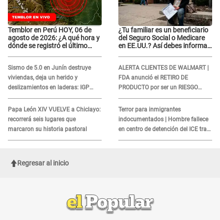
Temblor en Perú HOY, 06 de
¿Tu familiar es un beneficiario
agosto de 2026: ¿A qué hora y
del Seguro Social o Medicare
dónde se registró el último
en EE.UU.? Así debes informar
sismo, según IGP?
sobre su muerte para EVITAR
COBROS
Sismo de 5.0 en Junín destruye
ALERTA CLIENTES DE WALMART |
viviendas, deja un herido y
FDA anunció el RETIRO DE
deslizamientos en laderas: IGP
PRODUCTO por ser un RIESGO
alerta sobre posibles réplicas
MORTAL para consumidores: ¿Cuál
es?
Papa León XIV VUELVE a Chiclayo:
Terror para inmigrantes
recorrerá seis lugares que
indocumentados | Hombre fallece
marcaron su historia pastoral
en centro de detención del ICE tras
sufrir una "emergencia médica"
Regresar al inicio