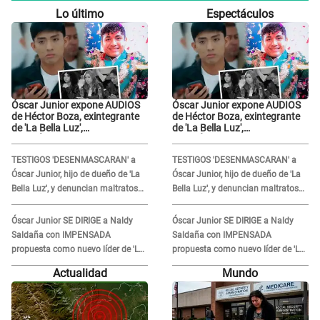
Lo último
Espectáculos
Óscar Junior expone AUDIOS
Óscar Junior expone AUDIOS
de Héctor Boza, exintegrante
de Héctor Boza, exintegrante
de 'La Bella Luz',
de 'La Bella Luz',
BURLÁNDOSE de Anely Dávila
BURLÁNDOSE de Anely Dávila
tras acusarlo de maltrato:
tras acusarlo de maltrato:
TESTIGOS 'DESENMASCARAN' a
TESTIGOS 'DESENMASCARAN' a
"Grábame..."
"Grábame..."
Óscar Junior, hijo de dueño de 'La
Óscar Junior, hijo de dueño de 'La
Bella Luz', y denuncian maltratos
Bella Luz', y denuncian maltratos
en la orquesta: "Los humilla..."
en la orquesta: "Los humilla..."
Óscar Junior SE DIRIGE a Naldy
Óscar Junior SE DIRIGE a Naldy
Saldaña con IMPENSADA
Saldaña con IMPENSADA
propuesta como nuevo líder de 'La
propuesta como nuevo líder de 'La
Bella Luz' tras denuncia: "Otro tipo
Bella Luz' tras denuncia: "Otro tipo
Actualidad
Mundo
de ley..."
de ley..."