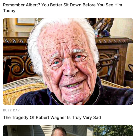
Grave error de Zambrano que
pudo ser fatal
19:46
3/4/2024
Alianza Lima vs. Fluminense: 15'
Tiro libre para el 'Flu'
Falta en contra del famoso lateral izquierdo, Marcelo.
El Fluminense saldrá desde su campo.