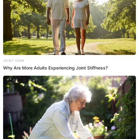
20:35
3/4/2024
Alianza Lima vs. Fluminense:
Inicia el segundo tiempo
Los blanquiazule salen a buscar el partido y aumentar
el marcador.
20:23
3/4/2024
Terminó el primer tiempo
Alianza Lima gana 1 a 0 al último campeón de la