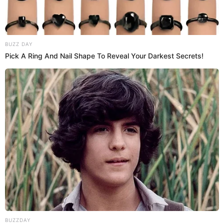
19:54
3/4/2024
Alianza Lima vs. Fluminense: 22'
Atento Campos
El guardameta de Alianza cortó una peligrosa jugada
de ataque de los visitantes.
19:52
3/4/2024
Alianza Lima vs. Fluminense: 19'
la situación más clara
Serna tuvo un mano a mano contra el portero del 'Flu'
pero definió mal y el arquero atajó el remate.
19:49
3/4/2024