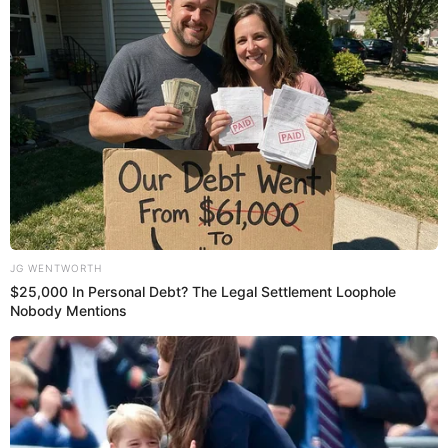
19:43
3/4/2024
Alianza Lima vs. Fluminense: 7'
Primer tiro
Los blanquiazules intentaron con un remate, pero se
fue muy desviado por encima del arco.