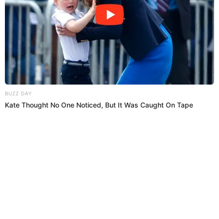
19:37
3/4/2024
Alianza Lima vs. Fluminense: 6'
Llegada blanquiazul
Serna rompió líneas por el lado derecho, ingresó al
área y sacó el centro que fue rechazado por los
defensores visitantes.
19:35
3/4/2024
Alineación de Fluminense
El equipo brasileño formará de la siguiente manera: