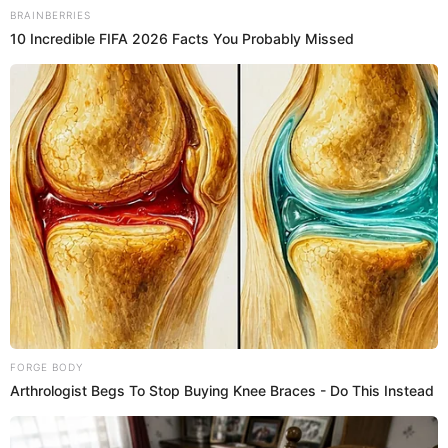
contra el atacante blanquiazul.
20:44
3/4/2024
Alianza Lima vs. Fluminense: 52'
remate peligroso
El jugador blanquiazul, Rodríguez, dispara y causa
peligro en arco del Fluminense .