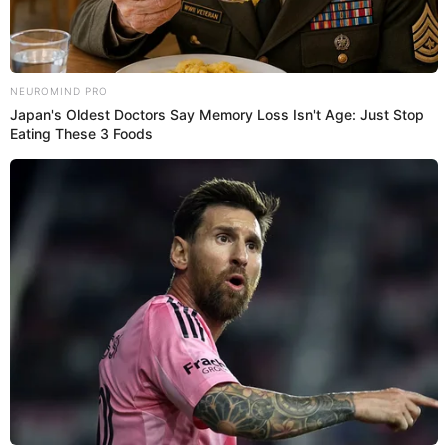
portero visitante.
20:57
3/4/2024
Alianza Lima vs. Fluminense: 60'
Cambios en Fluminense
Entra Douglas Costa y sale Felipe Melo
Entra Kaua Elías y sale Marcelo
20:49
3/4/2024
Alianza Lima vs. Fluminense: 57'
Falta contra Serna
Felipe Melo, capitán del equipo brasileño, fue
amonestado con tarjeta amarilla por una dura falta