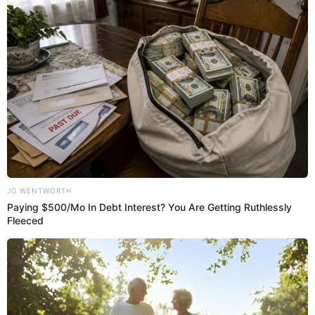
20:36
3/4/2024
Alianza Lima vs. Fluminense: 45'
Se pierden el segundo
Waterman falló una ocasión clara solo contra el
arquero, el tiro sale desviado.