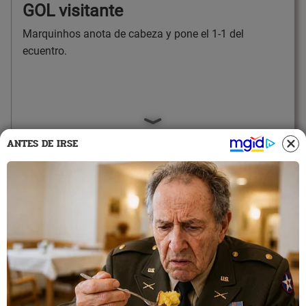
GOL visitante
Marquinhos anota de cabeza y pone el 1-1 del
ecuentro.
ANTES DE IRSE
20:58
3/4/2024
Alianza Lima vs. Fluminense: 61'
Ataque blanquiazul
Juan Pablo Freytes lanzó un tiro que complicó al