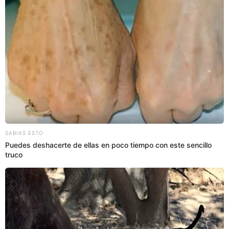
Copa Libertadores
19:59
3/4/2024
Alianza Lima vs. Fluminense: 28'
Cambios en la visita
Fluminense:
- Entra: Lima
- Sale: Renato Augusto