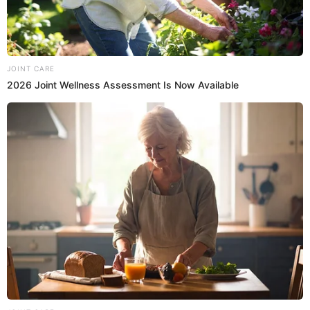
Copa Libertadores, Fluminense, en el estadio
Alejandro Villanueva.
20:21
3/4/2024
Alianza Lima vs. Fluminense: 47'
Jugadón
Kevin Serna volvió a complicar a los defensores con
una jugada de crack, luego asisitió a Waterman quien
no pudo pegarle bien al balón.