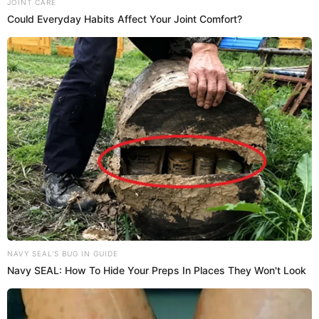
20:16
3/4/2024
Alianza Lima vs. Fluminense: 45'
Ataque peligroso
Los blanquiazules estuvieron a punto de marcar el
segundo gol. el balón rebota en un defensor y el tiro
se va desviado
20:10
3/4/2024
Alianza Lima vs. Fluminense: 35'
GOL blanquiazul
Kevin Serna anota el 1 - 0 ante Fluminense por la