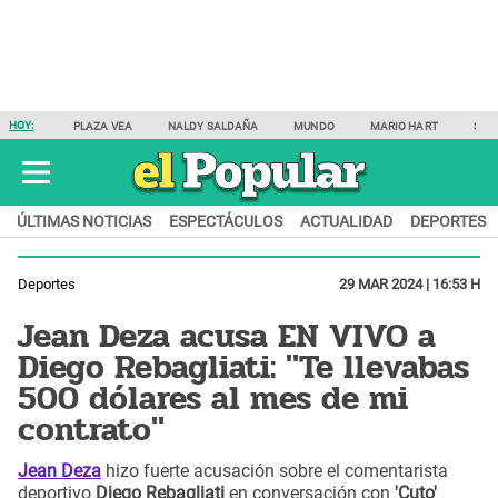
HOY:
PLAZA VEA
NALDY SALDAÑA
MUNDO
MARIO HART
SAM
ÚLTIMAS NOTICIAS
ESPECTÁCULOS
ACTUALIDAD
DEPORTES
Deportes
29 MAR 2024 | 16:53 H
Jean Deza acusa EN VIVO a
Diego Rebagliati: "Te llevabas
500 dólares al mes de mi
contrato"
Jean Deza
hizo fuerte acusación sobre el comentarista
deportivo
Diego Rebagliati
en conversación con
'Cuto'