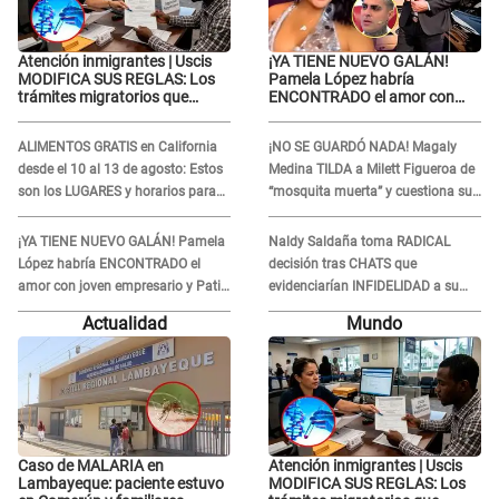
Atención inmigrantes | Uscis
¡YA TIENE NUEVO GALÁN!
MODIFICA SUS REGLAS: Los
Pamela López habría
trámites migratorios que
ENCONTRADO el amor con
podrían necesitar tu prueba de
joven empresario y Pati Lorena
ADN
la ECHA en VIVO
ALIMENTOS GRATIS en California
¡NO SE GUARDÓ NADA! Magaly
desde el 10 al 13 de agosto: Estos
Medina TILDA a Milett Figueroa de
son los LUGARES y horarios para
“mosquita muerta” y cuestiona su
recibir la ayuda
RECONCILIACIÓN con Marcelo
Tinelli en TV argentina
¡YA TIENE NUEVO GALÁN! Pamela
Naldy Saldaña toma RADICAL
López habría ENCONTRADO el
decisión tras CHATS que
amor con joven empresario y Pati
evidenciarían INFIDELIDAD a su
Lorena la ECHA en VIVO
novio con animador de 'La Bella
Actualidad
Mundo
Luz': "Un día..."
Caso de MALARIA en
Atención inmigrantes | Uscis
Lambayeque: paciente estuvo
MODIFICA SUS REGLAS: Los