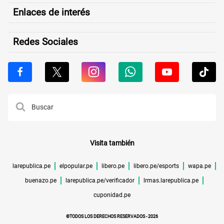
Enlaces de interés
Redes Sociales
Visita también
larepublica.pe
elpopular.pe
libero.pe
libero.pe/esports
wapa.pe
buenazo.pe
larepublica.pe/verificador
lrmas.larepublica.pe
cuponidad.pe
©TODOS LOS DERECHOS RESERVADOS -
2026