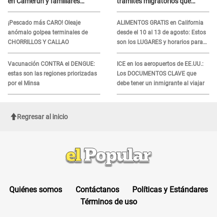
en Camerún y familiares
trámites migratorios que
denuncian demora en
podrían necesitar tu prueba de
tratamiento
ADN
¡Pescado más CARO! Oleaje
ALIMENTOS GRATIS en California
anómalo golpea terminales de
desde el 10 al 13 de agosto: Estos
CHORRILLOS Y CALLAO
son los LUGARES y horarios para
recibir la ayuda
Vacunación CONTRA el DENGUE:
ICE en los aeropuertos de EE.UU.:
estas son las regiones priorizadas
Los DOCUMENTOS CLAVE que
por el Minsa
debe tener un inmigrante al viajar
Regresar al inicio
Quiénes somos
Contáctanos
Políticas y Estándares
Términos de uso