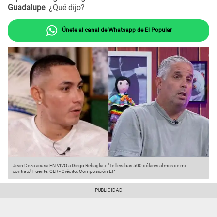
Guadalupe
. ¿Qué dijo?
Únete al canal de Whatsapp de El Popular
Jean Deza acusa EN VIVO a Diego Rebagliati: "Te llevabas 500 dólares al mes de mi
contrato"
Fuente: GLR
-
Crédito: Composición EP