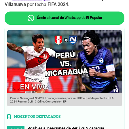
Villanueva
por fecha
FIFA 2024
.
Únete al canal de Whatsapp de El Popular
Perú vs Nicaragua EN VIVO: horario y canales para ver HOY el partido por fecha FIFA
2024
Fuente: GLR
-
Crédito: Composición EP
MOMENTOS DESTACADOS
Posibles alineaciones de Perú vs Nicaragua