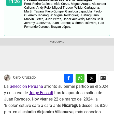
11:26
Perú: Pedro Gallese; Aldo Corzo, Miguel Araujo, Alexander
Callens; Andy Polo, Miguel Trauco, Wilder Cartagena,
Martín Távara, Piero Quispe; Gianluca Lapadula, Paolo
Guerrero.Nicaragua: Miguel Rodríguez; Justing Cano,
Marvin Fletes, Juan Pérez, Oscar Acevedo; Matías Belli,
Jeremy Cuarezma, Juan Barrera; Widman Talavera, Luis
Fernando Coronel, Brayan López.
Carol Cruzado
La
Selección Peruana
afrontó su primer partido en el 2024
y en la era de
Jorge Fossati
tras la aparatosa salida de
Juan Reynoso. Hoy viernes 22 de marzo del 2024, la
'Bicolor' estuvo cara a cara ante
Nicaragua
desde las 8:30
p.m. en el
estadio Alejandro Villanueva
, más conocido