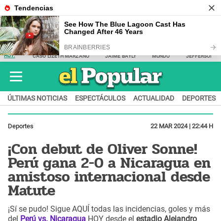
HOY:
CASO LIZETH MARZANO
JAIME BAYLY
MUNDO
JEFFERSON F
ÚLTIMAS NOTICIAS
ESPECTÁCULOS
ACTUALIDAD
DEPORTES
Deportes
22 MAR 2024 | 22:44 H
¡Con debut de Oliver Sonne!
Perú gana 2-0 a Nicaragua en
amistoso internacional desde
Matute
¡Sí se pudo! Sigue AQUÍ todas las incidencias, goles y más
del
Perú vs. Nicaragua
HOY desde el
estadio Alejandro