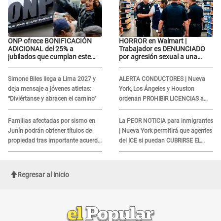
ONP ofrece BONIFICACIÓN
HORROR en Walmart |
ADICIONAL del 25% a
Trabajador es DENUNCIADO
jubilados que cumplan este
por agresión sexual a una
REQUISITO: revisa si accedes
cliente y su respuesta
aquí
INDIGNÓ A TODOS
Simone Biles llega a Lima 2027 y
ALERTA CONDUCTORES | Nueva
deja mensaje a jóvenes atletas:
York, Los Ángeles y Houston
“Diviértanse y abracen el camino”
ordenan PROHIBIR LICENCIAS a
quienes no presenten ESTE
DOCUMENTO
Familias afectadas por sismo en
La PEOR NOTICIA para inmigrantes
Junín podrán obtener títulos de
| Nueva York permitirá que agentes
propiedad tras importante acuerdo
del ICE si puedan CUBRIRSE EL
de Cofopri
ROSTRO
Regresar al inicio