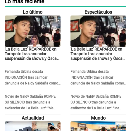
Lo más reciente
Lo último
Espectáculos
'La Bella Luz' REAPARECE en
'La Bella Luz' REAPARECE en
Tarapoto tras anunciar
Tarapoto tras anunciar
suspensión de shows y Óscar
suspensión de shows y Óscar
Junior se JUSTIFICA: "Por un
Junior se JUSTIFICA: "Por un
error no vamos a pagar todos"
error no vamos a pagar todos"
Fernanda Urbina desata
Fernanda Urbina desata
INDIGNACIÓN tras calificar
INDIGNACIÓN tras calificar
denuncia de Naldy Saldaña como
denuncia de Naldy Saldaña como
'acto bochornoso': "No es justo
'acto bochornoso': "No es justo
atacar a otra mujer"
atacar a otra mujer"
Novio de Naldy Saldaña ROMPE
Novio de Naldy Saldaña ROMPE
SU SILENCIO tras denuncia a
SU SILENCIO tras denuncia a
exdirector de 'La Bella Luz': "Me
exdirector de 'La Bella Luz': "Me
basta con que ella esté bien"
basta con que ella esté bien"
Actualidad
Mundo