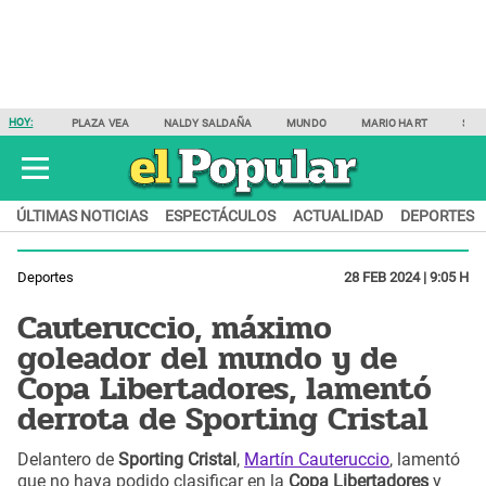
HOY:
PLAZA VEA
NALDY SALDAÑA
MUNDO
MARIO HART
SAM
ÚLTIMAS NOTICIAS
ESPECTÁCULOS
ACTUALIDAD
DEPORTES
Deportes
28 FEB 2024 | 9:05 H
Cauteruccio, máximo
goleador del mundo y de
Copa Libertadores, lamentó
derrota de Sporting Cristal
Delantero de
Sporting Cristal
,
Martín Cauteruccio
, lamentó
que no haya podido clasificar en la
Copa Libertadores
y