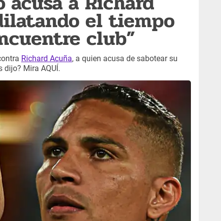
o acusa a Richard
dilatando el tiempo
ncuentre club”
contra
Richard Acuña
, a quien acusa de sabotear su
s dijo? Mira AQUÍ.