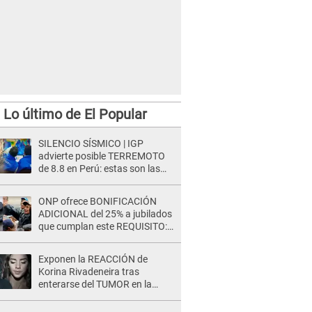
Lo último de El Popular
SILENCIO SÍSMICO | IGP
advierte posible TERREMOTO
de 8.8 en Perú: estas son las
zonas más expuestas
ONP ofrece BONIFICACIÓN
ADICIONAL del 25% a jubilados
que cumplan este REQUISITO:
revisa si accedes aquí
Exponen la REACCIÓN de
Korina Rivadeneira tras
enterarse del TUMOR en la
cabeza de Mario Hart: "Ella
estaba muy..."