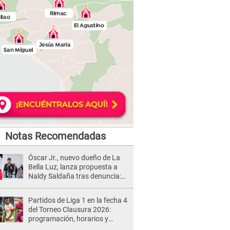
Notas Recomendadas
Óscar Jr., nuevo dueño de La
Bella Luz, lanza propuesta a
Naldy Saldaña tras denuncia:
“Va a haber otro tipo de ley”
Partidos de Liga 1 en la fecha 4
del Torneo Clausura 2026:
programación, horarios y
dónde ver