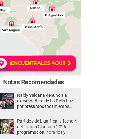
Notas Recomendadas
Naldy Saldaña denuncia a
excompañero de La Bella Luz
por presuntos tocamientos
indebidos e intento de besarla
Partidos de Liga 1 en la fecha 4
del Torneo Clausura 2026:
programación, horarios y
dónde ver