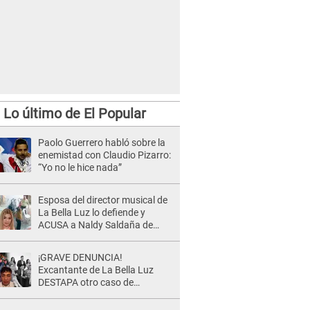
Lo último de El Popular
Paolo Guerrero habló sobre la
enemistad con Claudio Pizarro:
“Yo no le hice nada”
Esposa del director musical de
La Bella Luz lo defiende y
ACUSA a Naldy Saldaña de
tener una relación con él y
otros integrantes
¡GRAVE DENUNCIA!
Excantante de La Bella Luz
DESTAPA otro caso de
presunto acoso y pide
PROTECCIÓN por temor a