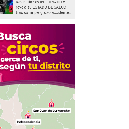
Kevin Díaz es INTERNADO y
represalias: "Yo siempre..."
revela su ESTADO DE SALUD
tras sufrir peligroso accidente
en 'EEG' y caer desde altura de
ocho metros