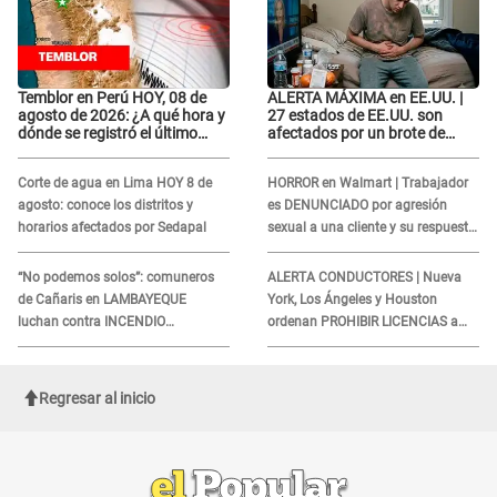
Temblor en Perú HOY, 08 de
ALERTA MÁXIMA en EE.UU. |
agosto de 2026: ¿A qué hora y
27 estados de EE.UU. son
dónde se registró el último
afectados por un brote de
sismo, según IGP?
salmonela relacionado a un
producto MUY UTILIZADO
Corte de agua en Lima HOY 8 de
HORROR en Walmart | Trabajador
agosto: conoce los distritos y
es DENUNCIADO por agresión
horarios afectados por Sedapal
sexual a una cliente y su respuesta
INDIGNÓ A TODOS
“No podemos solos”: comuneros
ALERTA CONDUCTORES | Nueva
de Cañaris en LAMBAYEQUE
York, Los Ángeles y Houston
luchan contra INCENDIO
ordenan PROHIBIR LICENCIAS a
FORESTAL que sigue avanzando
quienes no presenten ESTE
DOCUMENTO
Regresar al inicio