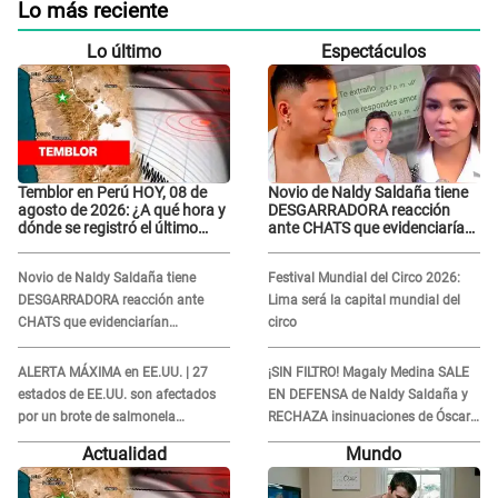
Lo más reciente
Lo último
Espectáculos
Temblor en Perú HOY, 08 de
Novio de Naldy Saldaña tiene
agosto de 2026: ¿A qué hora y
DESGARRADORA reacción
dónde se registró el último
ante CHATS que evidenciarían
sismo, según IGP?
INFIDELIDAD con animador de
'La Bella Luz': "Se puso..."
Novio de Naldy Saldaña tiene
Festival Mundial del Circo 2026:
DESGARRADORA reacción ante
Lima será la capital mundial del
CHATS que evidenciarían
circo
INFIDELIDAD con animador de 'La
Bella Luz': "Se puso..."
ALERTA MÁXIMA en EE.UU. | 27
¡SIN FILTRO! Magaly Medina SALE
estados de EE.UU. son afectados
EN DEFENSA de Naldy Saldaña y
por un brote de salmonela
RECHAZA insinuaciones de Óscar
relacionado a un producto MUY
Custodio: “Es su problema...”
Actualidad
Mundo
UTILIZADO