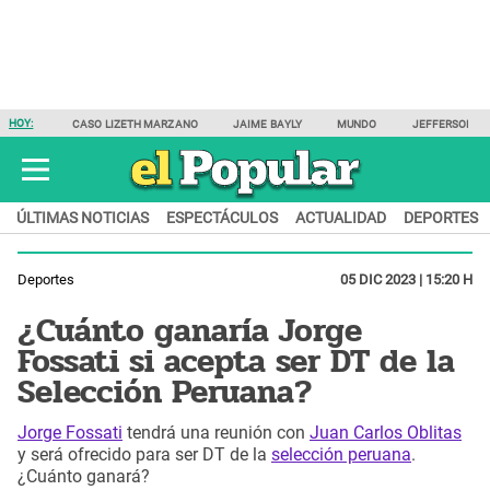
HOY:
CASO LIZETH MARZANO
JAIME BAYLY
MUNDO
JEFFERSON F
ÚLTIMAS NOTICIAS
ESPECTÁCULOS
ACTUALIDAD
DEPORTES
Deportes
05 DIC 2023 | 15:20 H
¿Cuánto ganaría Jorge
Fossati si acepta ser DT de la
Selección Peruana?
Jorge Fossati
tendrá una reunión con
Juan Carlos Oblitas
y será ofrecido para ser DT de la
selección peruana
.
¿Cuánto ganará?