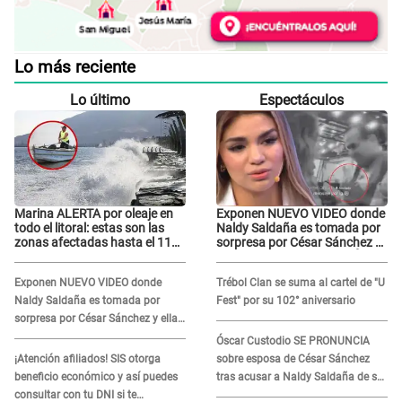
Lo más reciente
Lo último
Espectáculos
Marina ALERTA por oleaje en
Exponen NUEVO VIDEO donde
todo el litoral: estas son las
Naldy Saldaña es tomada por
zonas afectadas hasta el 11
sorpresa por César Sánchez y
de agosto
ella evidencia su REACCIÓN:
Le agarró la mano
Exponen NUEVO VIDEO donde
Trébol Clan se suma al cartel de "U
Naldy Saldaña es tomada por
Fest" por su 102° aniversario
sorpresa por César Sánchez y ella
evidencia su REACCIÓN: Le agarró
Óscar Custodio SE PRONUNCIA
la mano
¡Atención afiliados! SIS otorga
sobre esposa de César Sánchez
beneficio económico y así puedes
tras acusar a Naldy Saldaña de ser
consultar con tu DNI si te
PAREJA del músico: "Lo dejo en