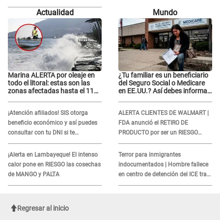
corresponde
manos de la justicia"
Actualidad
Mundo
Marina ALERTA por oleaje en
¿Tu familiar es un beneficiario
todo el litoral: estas son las
del Seguro Social o Medicare
zonas afectadas hasta el 11
en EE.UU.? Así debes informar
de agosto
sobre su muerte para EVITAR
COBROS
¡Atención afiliados! SIS otorga
ALERTA CLIENTES DE WALMART |
beneficio económico y así puedes
FDA anunció el RETIRO DE
consultar con tu DNI si te
PRODUCTO por ser un RIESGO
corresponde
MORTAL para consumidores: ¿Cuál
es?
¡Alerta en Lambayeque! El intenso
Terror para inmigrantes
calor pone en RIESGO las cosechas
indocumentados | Hombre fallece
de MANGO y PALTA
en centro de detención del ICE tras
sufrir una "emergencia médica"
Regresar al inicio